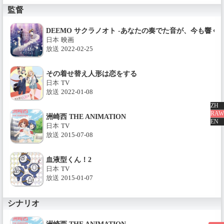
監督
DEEMO サクラノオト -あなたの奏でた音が、今も響く- I still hea
日本
映画
放送
2022-02-25
その着せ替え人形は恋をする
日本
TV
放送
2022-01-08
ZH
RAW
洲崎西 THE ANIMATION
EN
日本
TV
放送
2015-07-08
血液型くん！2
日本
TV
放送
2015-01-07
シナリオ