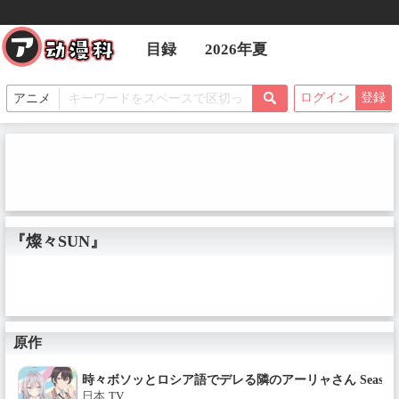
目録
2026年夏
ログイン
登録
『燦々SUN』
原作
時々ボソッとロシア語でデレる隣のアーリャさん Season 
日本
TV