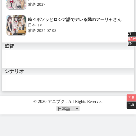
放送
2027
時々ボソッとロシア語でデレる隣のアーリャさん
日本
TV
放送
2024-07-03
ZH
RAW
EN
監督
シナリオ
F-B
© 2020 アニブク . All Rights Reserved
E-R