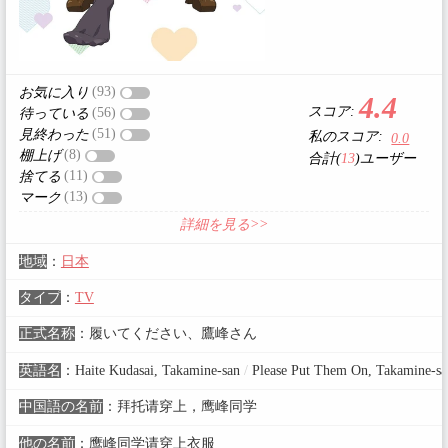
(93)
お気に入り
4.4
スコア:
(56)
待っている
(51)
見終わった
私のスコア:
0.0
(8)
棚上げ
合計(
13
)ユーザー
(11)
捨てる
(13)
マーク
詳細を見る>>
地域
：
日本
タイプ
：
TV
正式名称
：
履いてください、鷹峰さん
英語名
：
Haite Kudasai, Takamine-san
/
Please Put Them On, Takamine-sa
中国語の名前
：
拜托请穿上，鹰峰同学
他の名前
：
鹰峰同学请穿上衣服