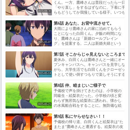
下着を選んだ白田くんだが、今度は試着
くん。一方、鷹峰さんは普段だったら一日に
室で「履かせ具合」を確認することにな
「やり直し」をするはずなのに、下着に手を
り…!?
2025-04-30
らもどうしてか我慢している様子。いつも勢
着を脱ぐシーンで、苦しそうながらも何かを
するかのように、能力を使うのを堪える鷹峰
第6話 あなた、お背中流させて。
日に限ってなぜ能力を使わないのか…？
大雨により鷹峰さんの家に泊めてもらう
ことになった白田くん。夕飯の時間にな
り、鷹峰さんは「新婚ロールプレイン
2025-05-07
グ」を提案する。二人は新婚夫婦という
設定で振る舞わなければならない…。鷹
峰さんは裸エプロンで出迎えてくれた
第7話 そこからじゃ見えないところまで
り、料理を食べさせてくれようとした
夏休み、白田くんは鷹峰さんと一緒にオー
り…。果てはお風呂にまで入ってきて、
プンキャンパスへ。キャンパスを見学しな
背中を洗うと言い出し…!?
がら、大学生活でも白田くんをクローゼッ
2025-05-14
トとして使い倒すつもりで楽しそうにする
会話する鷹峰さん。だが、白田くんが就職
を希望しているという話をすると、鷹峰さ
第8話 仲、睦まじいご様子で
んは何やら考え込んでしまって――。
予備校で声を掛けてきたのは、小学校の
同級生・絵梨衣だった。小学校の頃と変
わらず無邪気な絵梨衣に誘われ、懐かし
2025-05-21
の水風船合戦をすることに。無防備な絵
梨衣はノーブラびしょ濡れ状態になった
り肌を露わにしたりと目のやり場に困る
第9話 私にヤらせなさい！！
白田くん。案の定その様子を鷹峰さんに
予備校の帰り道、白田くんと絵梨衣は“た
見られてしまい!?
またま”鷹峰さんと遭遇する。絵梨衣の友