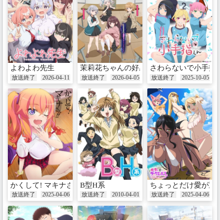
よわよわ先生
茉莉花ちゃんの好感度はぶっ壊れている
さわらないで小手指
放送終了
2026-04-11
放送終了
2026-04-05
放送終了
2025-10-05
かくして! マキナさん!!
B型H系
ちょっとだけ愛が重
放送終了
2025-04-06
放送終了
2010-04-01
放送終了
2025-04-06