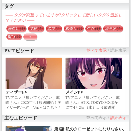
タグ
—— タグが間違っていますか?クリックして新しいタグを追加し
てください ——
面白い
(1)
学校
(1)
恋愛
(1)
肉売り
(1)
生存
(1)
漫画改
(1)
R(L)
(1)
+
PVエピソード
並べて表示
/
詳細表示
ティザーPV
メインPV
TVアニメ『履いてください、鷹
TVアニメ『履いてください、鷹
峰さん』2025年4月放送開始！テ
峰さん』AT-X, TOKYO MXほか
ィザーPV～紳士Ver.～はこちら /
にて4月2日（水）より放送開
• TVアニメ『履いてください、
始！＜STAFF＞ / 原作：柊裕一
鷹峰さん』ティザーPV～紳士Ver.
（掲載 月刊「ガンガンJOKER」
主なエピソード
並べて表示
/
詳細表示
～ / ＜STAFF＞ / 監督：牧野友映
スクウェア・エニックス刊）監
/ シリーズ構成・脚本：佐藤裕 /
督：牧野友映 / シリーズ構成・脚
第1話 私のクローゼットになりなさい。