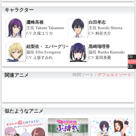
い」と告げる。その言葉は白田くんの心
に届き――。
キャラクター
鷹峰高嶺
白田孝志
主役
Takane Takamine
主役
Koushi Shirota
CV
久保ユリカ
CV
粕谷大介
絵梨依・ エバーグリーン
黒崎瑠理香
脇役
Ellie Evergreen
脇役
Rurika Kurosaki
ZH
CV
上坂すみれ
CV
富田美憂
RAW
EN
関連アニメ
時間ソート
/
デフォルトソート
似たようなアニメ