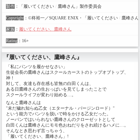
製作
：
「履いてください
/
鷹峰さん」製作委員会
Copyright
：
©柊裕一／SQUARE ENIX・「履いてください
/
鷹峰さん
家族
：
履いてください、鷹峰さん
Rating
：
16+
『履いてください、鷹峰さん』
「私にパンツを履かせなさい」
生徒会長の鷹峰さんはスクールカーストのトップオブトップ、
神！
対して、友達も存在感も皆無の白田くんは、
ある日鷹峰さんの生おっぱいを見てしまったことで
スクールライフが変わり始める…。
なんと鷹峰さんは
"未だ穢れ知らぬ乙女（エターナル・バージンロード）"
という能力でパンツを脱いで時をかける乙女だった。
ノーパンではいられない鷹峰さんのクローゼットとして
白田くんは鷹峰さんにモモ色おねだりをされ続けるハメに…。
そんなとき思わず言っちゃう、
「履いてください、鷹峰さん」!