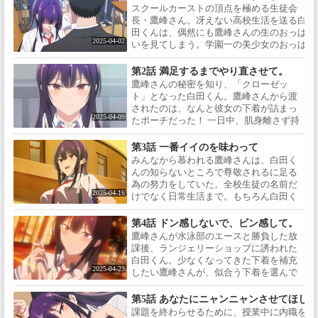
キャラクターデザイン・総作画
本：佐藤裕 / キャラクターデザイ
スクールカーストの頂点を極める生徒会
監督：山内遼、伊藤麻耶 / 音楽：
ン・総作画監督：山内遼、伊藤
長・鷹峰さん。冴えない高校生活を送る白
中塚武 / 音響監督：前田茜 / アニ
麻耶 / 美術監督：芦野由紀子 / 色
田くんは、偶然にも鷹峰さんの生のおっぱ
メーション制作：ライデンフィ
彩設計：橋上あきら / 撮影監督：
2025-04-02
いを見てしまう。学園一の美少女のおっぱ
ルム / ＜CAST＞ / 鷹峰高嶺：久
石塚知義（トライパッド）編
いのことが気になっていると、今度は鷹峰
保ユリカ / 白田孝志：粕谷大介
集：山田聖実(エディッツ)音楽：
さんは目の前でテストの返却中に下着を脱
第2話 満足するまでやり直させて。
中塚武 / 音響監督：前田茜 / 音響
ぎ始める。すると、同じようなテスト返却
鷹峰さんの秘密を知り、「クローゼッ
効果：小川大貴 / アニメーション
シーンが続き、デジャブのような出来事
ト」となった白田くん。鷹峰さんから渡
制作：ライデンフィルム / OPテ
が…？真相を探るため白田くんは生徒会室
されたのは、なんと彼女の下着が詰まっ
ーマ：奥井雅美 with ボンジュー
へ向かうのだが…。
2025-04-09
たポーチだった！ 一日中、肌身離さず持
ル鈴木「Baby Baby Baby」EDテ
ち歩き、彼女が能力を使ったらすぐに下
ーマ：古川 慎「Hightail it」＜
着を履かせなければならない。たとえど
第3話 一番イイのを味わって
CAST＞ / 鷹峰高嶺：久保ユリカ
んな状況であろうとも！ 早速、授業中に
/ 白田孝志：粕谷大介 / 絵梨依・
みんなから慕われる鷹峰さんは、白田く
「やり直し」をする鷹峰さん。【授業
エバーグリーン：上坂すみれ / 黒
んの知らないところで尊敬されるに足る
中】という限定された状態で、白田くん
崎瑠理香：富田美憂 / ＜公式X＞
為の努力をしていた。全校生徒の名前だ
はどうパンツを履かせる!?
2025-04-16
/ ＠takamine_anime
けでなく日常生活まで。もちろん白田く
んのことも…。その性格は――『私の体
に興味津々なのに、見ても良いと公認さ
第4話 ドン感しないで、ビン感して。
れると見ようとしなくなる【むっつりス
鷹峰さんが水泳部のエースと勝負した放
ケベ】』。否定する白田くんに、本当に
課後、ランジェリーショップに誘われた
むっつりスケベではないか、体で質問し
白田くん。少なくなってきた下着を補充
ようとする鷹峰さんだが…。
2025-04-23
したい鷹峰さんが、似合う下着を選んで
ほしいと無理難題をおねだりしてくる。
適当に選んだらかなりキワドイ下着を選
第5話 あなたにニャンニャンさせてほし
んでしまい、やり直し！ やっとのことで
課題を終わらせるために、授業中に内職を頑