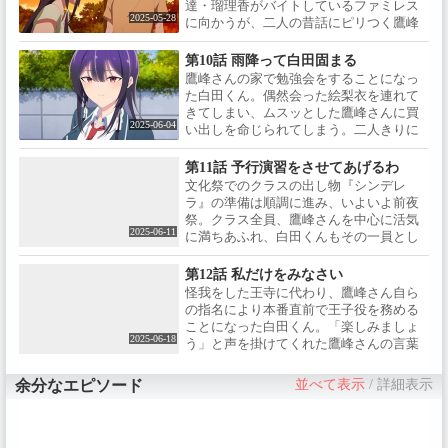
達・瑠理香がバイトしているファミレス
2025-05-28
に向かうが、二人の昔話にピリつく鷹峰
さん。そんな様子を察知した絵梨衣は、
帰りがけ鷹峰さんを個別に呼び出し、あ
第10話 雨降って白田固まる
る言葉を告げるのだが…。
鷹峰さんの家で勉強会をすることになっ
た白田くん。偶然会った絵梨衣を連れて
きてしまい、ムスッとした鷹峰さんに買
2025-06-04
い出しを命じられてしまう。二人きりに
なった途端、鷹峰さんは絵梨衣へ「帰っ
てほしいと」告げるが、絵梨衣は一つだ
第11話 予行演習をさせてあげるわ
け気になることがあると懇願する。絵梨
文化祭でのクラスの出し物『シンデレ
衣の気になること、それは「鷹峰さんと
ラ』の準備は順調に進み、いよいよ前夜
白田くんがもう付き合っているのかどう
祭。クラス全員、鷹峰さんを中心に活気
か？」ということだった…！鷹峰さんの
2025-06-11
に満ちあふれ、白田くんもその一員とし
返答は…？
て高揚感を覚えていた。そんな中、白田
くんのために能力を使った鷹峰さんに、
第12話 私だけをみなさい
またもパンツを履かせミスをしてしま
怪我をした王寺に代わり、鷹峰さん自ら
う。いつもなら怒られるところ、お咎め
の指名により本番直前で王子役を務める
もなく準備を続けて…。と思ったら、帰
ことになった白田くん。「楽しみましょ
る直前、鷹峰さんに屋上に呼び出されて
2025-06-18
う」と声を掛けてくれた鷹峰さんの言葉
しまうのだった…！
もむなしく、最初のセリフが飛んでしま
った！すぐさま舞台上で鷹峰さんがパン
余分なエピソード
並べて表示
/
詳細表示
ツを脱ぎやり直すことで事なきを得る
が、観客の視線を恐れる白田くんの緊張
は最高潮に。そんな彼に鷹峰さんは「他
人なんて見ずに、私のことだけを見なさ