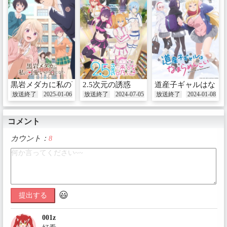
黒岩メダカに私の可愛いが通じない
2.5次元の誘惑
道産子ギャルはなま
放送終了
2025-01-06
放送終了
2024-07-05
放送終了
2024-01-08
コメント
カウント：
8
😃
提出する
001z