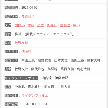
放送開始
：
2025-04-02
放送状況
：
放送終了
タグ
：
面白い
/
学校
/
恋愛
/
肉売り
/
漫画改
/
R(L)
原作
：
柊裕一(掲載スクウェア・エニックス刊)
監督
：
牧野友映
シナリオ
：
佐藤裕
絵コンテ
：
中山正恵
/
牧野友映
/
山本秀世
/
西田正義
/
島村大輔
演出
：
牧野友映
/
藤代和也
/
鳥羽聡
/
葛西良信
/
島村大輔
キャラクターデザイン
：
山内遼
/
伊藤麻耶
音楽
：
中塚武
/
東北新社
/
前田茜
/
小川大貴
制作会社
：
ライデンフィルム
制作協力
：
EKACHI EPILKA