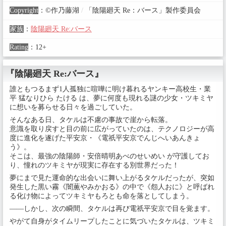
Copyright
：
©作乃藤湖
/
「陰陽廻天 Re：バース」製作委員会
家族
：
陰陽廻天 Re:バース
Rating
：
12+
『陰陽廻天 Re:バース』
誰ともつるまず1人孤独に喧嘩に明け暮れるヤンキー高校生・業
平 猛なりひら たける は、夢に何度も現れる謎の少女・ツキミヤ
に想いを募らせる日々を過ごしていた。
そんなある日、タケルは不慮の事故で崖から転落。
意識を取り戻すと目の前に広がっていたのは、テクノロジーが高
度に進化を遂げた平安京・《電祇平安京でんじへいあんきょ
う》。
そこは、最強の陰陽師・安倍晴明あべのせいめい が守護してお
り、憧れのツキミヤが現実に存在する別世界だった！
夢にまで見た運命的な出会いに舞い上がるタケルだったが、突如
発生した黒い霧《闇薫やみかおる》の中で《怨人おに》と呼ばれ
る化け物によってツキミヤもろとも命を落としてしまう。
――しかし、次の瞬間、タケルは再び電祇平安京で目を覚ます。
やがて自身がタイムリープしたことに気づいたタケルは、ツキミ