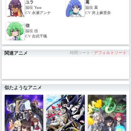
ユラ
葛
脇役
Yura
脇役
葛
CV
永瀬アンナ
CV
井上麻里奈
信
脇役
信
CV
吉武千颯
関連アニメ
時間ソート
/
デフォルトソート
似たようなアニメ