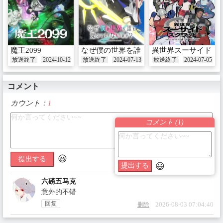
魔王2099
なぜ僕の世界を誰も覚えていないのか？
異世界スーサイド・
放送終了
2024-10-12
放送終了
2024-07-13
放送終了
2024-07-05
コメント
カウント：
1
コメント (
1
)
😃
提出する
😃
提出する
六磅五马克
意外的不错
回复
2026-08-03 07:04:40
删除