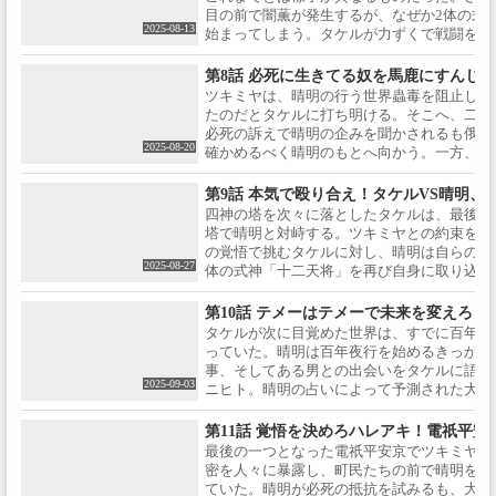
て再戦の日を迎える――。
監督：髙橋秀弥 / シリーズ構成：
ユラ：永瀬アンナ / カズラ：井上
目の前で闇薫が発生するが、なぜか2体の式
森ハヤシ / キャラクターデザイ
2025-08-13
麻里奈 / シノ：吉武千颯 / 【放送
始まってしまう。タケルが力ずくで戦闘を止
ン：森田和明 / プロット原案：佐
情報】2025年7月2日よりフジテ
中、そこに晴明も姿を現す。電祇平安京で起
藤悪糖 / 世界観設定考証：柴田勝
レビ「+Ultra」ほかにて毎週水曜
現象は全て晴明が仕組んだものなのかと問い
第8話 必死に生きてる奴を馬鹿にすんじ
家 / コンセプトアート：キツネイ
24:45～放送開始 / ※放送時間は
に対し、晴明は恐るべき世界の真実を語り始
ツキミヤは、晴明の行う世界蟲毒を阻止し未
ロ / 音楽：得田真裕 / オープニン
予告なく変更となる場合がござ
たのだとタケルに打ち明ける。そこへ、二人
グ・テーマ：「CRY OUT CRY
います。©作乃藤湖／「陰陽廻天
必死の訴えで晴明の企みを聞かされるも俄か
OVER」Who-ya Extended / エン
Re:バース」製作委員会
2025-08-20
確かめるべく晴明のもとへ向かう。一方、こ
ディング・テーマ：「TURN
を倒すことを決意したタケルはツキミヤとと
OVER」9Lana / アニメーション
る「四神の塔」の一つ・青龍塔の破壊を試み
第9話 本気で殴り合え！タケルVS晴明、魂
制作：david production / 【キャ
四神の塔を次々に落としたタケルは、最後に
スト】業平 猛：#木村太飛 / ツキ
塔で晴明と対峙する。ツキミヤとの約束を果
ミヤ：#内田真礼 / 安倍晴明：#
の覚悟で挑むタケルに対し、晴明は自らの力
木村良平 / アツナガ：#石川界人
2025-08-27
体の式神「十二天将」を再び自身に取り込み
/ ユラ：#永瀬アンナ / カズラ：#
で迎え撃つ。その頃、意識を取り戻したユラ
井上麻里奈 / シノ：#吉武千颯 /
カジキとともに陰陽寮に隠された部屋を見つ
【放送情報】2025年7月2日より
第10話 テメーはテメーで未来を変えろ
は、世界蟲毒に関するさらなる情報が眠って
フジテレビ「+Ultra」ほかにて毎
タケルが次に目覚めた世界は、すでに百年夜
週水曜24:45～放送開始 / フジテ
っていた。晴明は百年夜行を始めるきっかけと
レビ 7月2日より毎週水曜24:45～
事、そしてある男との出会いをタケルに語り
2025-09-03
※初回放送は24:55～となります
ニヒト。晴明の占いによって予測された大水
/ 関西テレビ 7月3日より毎週木
の治水工事を行うことになる。しかし、予期
曜26:15～ / 東海テレビ 7月5日よ
事は難航。晴明はその原因が、大水害の起き
第11話 覚悟を決めろハレアキ！電祇平安京
り毎週土曜25:45～ / ※放送時間
るためだと推測し――。
最後の一つとなった電祇平安京でツキミヤは
は予告なく変更となる場合がご
密を人々に暴露し、町民たちの前で晴明を打
ざいます / 【コミック情報】●コ
ていた。晴明が必死の抵抗を試みるも、大時