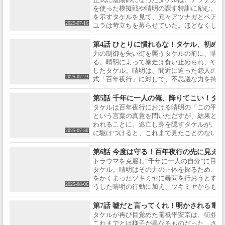
（やみかおる）》の中で《怨人
守護しており、憧れのツキミヤ
想いを募らせる日々を過ごして
を使った模擬戦や晴明の課す特訓に励む。鍛
(おに)》と呼ばれる化け物によっ
が現実に存在する別世界だっ
いた。そんなある日、タケルは
を示すタケルを見て、元々アツナガとペアを
てツキミヤもろとも命を落とし
た！夢にまで見た運命的な出会
2025-07-16
不慮の事故で崖から転落。意識
ユラは苛立ちを募らせていた。ほどなくして
てしまう。――しかし、次の瞬
いに舞い上がるタケルだった
を取り戻すと目の前に広がって
祇(でんじ)平安京にやってきたときと同じ日
間、タケルは再び電祇平安京で
が、突如発生した黒い霧《闇薫
いたのは、テクノロジーが高度
ル。過去の実体験をもとにこれから起こるこ
目を覚ます。やがて自身がタイ
（やみかおる）》の中で《怨人
第4話 ひとりに慣れるな！タケル、初め
に進化を遂げた平安京・《電祇
し、ツキミヤを守る方法を考えていると、ユ
ムリープしたことに気づいたタ
(おに)》と呼ばれる化け物によっ
力の制御を失い街を襲うタケルの前に、晴明
平安京(でんじへいあんきょ
ケルにタイマン勝負を持ち掛ける――。
ケルは、ツキミヤが命を落とす
てツキミヤもろとも命を落とし
る。晴明によって暴走は食い止められ、やが
う)》。そこは、最強の陰陽師・
未来に抗うため、安倍晴明から
てしまう。――しかし、次の瞬
したタケル。晴明は、間近に迫った怨人の世
安倍晴明（あべのせいめい）が
陰陽術を習得し、陰陽師として
間、タケルは再び電祇平安京で
2025-07-23
式「百年夜行」に対して、不思議な力を持つ
守護しており、憧れのツキミヤ
戦うことを決意する――！【ス
目を覚ます。やがて自身がタイ
にしたいと語る。しかし、タケルは陰陽師の
が現実に存在する別世界だっ
タッフ】原作：作乃藤湖 / 原案・
ムリープしたことに気づいたタ
星」となり電祇平安京を背負って戦うことに
第5話 千年に一人の俺、降りてこい！タ
た！夢にまで見た運命的な出会
監督：髙橋秀弥 / シリーズ構成：
ケルは、ツキミヤが命を落とす
な中、悩むタケルはツキミヤに百年祭に誘わ
タケルは百年夜行における晴明の「この平安
いに舞い上がるタケルだった
森ハヤシ / キャラクターデザイ
未来に抗うため、安倍晴明から
という言葉の真意を問いただすが、結果とし
が、突如発生した黒い霧《闇薫
ン：森田和明 / プロット原案：佐
陰陽術を習得し、陰陽師として
われることに。逃亡し身を隠すタケルが、発
（やみかおる）》の中で《怨人
藤悪糖 / 世界観設定考証：柴田勝
戦うことを決意する――！【ス
2025-07-30
に駆けつけると、これまで見たことのない新
(おに)》と呼ばれる化け物によっ
家 / コンセプトアート：キツネイ
タッフ】原作：作乃藤湖 / 原案・
ていた。イルカ・カジキが式神招来し応戦す
てツキミヤもろとも命を落とし
ロ / 音楽：得田真裕 / アニメーシ
監督：髙橋秀弥 / シリーズ構成：
憶から二の足を踏んでしまうタケル。戦いの
第6話 今度は守る！百年夜行の先に見え
てしまう。――しかし、次の瞬
ョン制作：david production /
森ハヤシ / キャラクターデザイ
気を失ってしまったタケルが目を覚ますと、
トラウマを克服し“千年に一人の自分”に目覚
間、タケルは再び電祇平安京で
【キャスト】業平 猛：木村太飛 /
ン：森田和明 / プロット原案：佐
の姿が――。
タケル。晴明はその力の正体を探るため、タ
目を覚ます。やがて自身がタイ
ツキミヤ：内田真礼 / 安倍晴明：
藤悪糖 / 世界観設定考証：柴田勝
をかくまったツキミヤに尋問を行おうとする
ムリープしたことに気づいたタ
木村良平 / 【放送情報】2025年7
家 / コンセプトアート：キツネイ
2025-08-06
うした晴明の行動に加え、ツキミヤからも晴
ケルは、ツキミヤが命を落とす
月放送開始 / ©作乃藤湖／「陰陽
ロ / 音楽：得田真裕 / アニメーシ
関する噂を耳にしたタケルは疑念を一層強め
未来に抗うため、安倍晴明から
廻天 Re:バース」製作委員会
ョン制作：david production /
そんな中、電祇平安京では来る百年夜行に向
陰陽術を習得し、陰陽師として
【キャスト】業平 猛：木村太飛 /
第7話 嘘だと言ってくれ！明かされる電
備が進む。タケルは五霊星に選抜されたアツ
戦うことを決意する――！【ス
ツキミヤ：内田真礼 / 安倍晴明：
タケルが再び目覚めた電祇平安京は、街並み
とユラに怨人神と戦った自身の経験を伝え、
タッフ】原作：作乃藤湖 / 原案・
木村良平 / アツナガ：石川界人 /
これまでとは様子が異なるものだった。さら