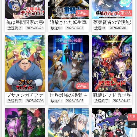
第6話
第7話
俺は星間国家の悪徳領主!
追放された転生重騎士はゲーム知識で無
落第賢者の学院無双
放送終了
2025-03-25
放送中
2026-07-02
放送中
2026-07-01
第5話
ブサメンガチファイター
世界最強の後衛 ～迷宮国の新人探索者～
戦隊レッド 異世界
放送終了
2025-07-06
放送中
2026-07-05
放送終了
2025-01-12
F-B
E-R