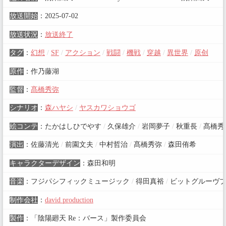
放送開始
：
2025-07-02
放送状況
：
放送終了
タグ
：
幻想
/
SF
/
アクション
/
戦闘
/
機戦
/
穿越
/
異世界
/
原创
原作
：
作乃藤湖
監督
：
髙橋秀弥
シナリオ
：
森ハヤシ
/
ヤスカワショウゴ
絵コンテ
：
たかはしひでやす
/
久保雄介
/
岩岡夢子
/
秋重長
/
髙橋秀
演出
：
佐藤清光
/
前園文夫
/
中村哲治
/
髙橋秀弥
/
森田侑希
キャラクターデザイン
：
森田和明
音楽
：
フジパシフィックミュージック
/
得田真裕
/
ビットグルーヴ
制作会社
：
david production
製作
：
「陰陽廻天 Re：バース」製作委員会