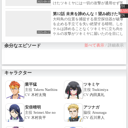
ミカライズ1巻 6月23日(月)発
2025-09-10
けたツキミヤには一切の攻撃が通用せず苦戦
売！原作：作乃藤湖 漫画：松本
ZH
る。一方、晴明に味方する陰陽師たちの協力
RAW
救助 / モーニングKC 講談社 定価
は、大時鳥を攻略しツキミヤを止めるため、
第12話 未来を諦めんな！望み続けた可能
EN
／792円（税込）©作乃藤湖／
明に持ち掛ける。タケル・晴明VSツキミヤ
大時鳥の位置を捕捉する亜空探信器が破壊さ
「陰陽廻天 Re:バース」製作委員
いに始まる――。
を止める手立てを失い絶望する晴明。しかし
会
ケルは諦めることなくツキミヤに立ち向かう
2025-09-17
ケルの攻撃がツキミヤに届いたのを目にした
ルが秘めている真の能力を悟る。決められた
て数多の可能性を消し去ってゆく大時鳥と、
余分なエピソード
並べて表示
/
詳細表示
可能性を信じるタケル、果たして未来を作り
――。
キャラクター
業平猛
ツキミヤ
主役
Takeru Narihira
主役
Tsukimiya
CV
木村太飛
CV
内田真礼
安倍晴明
アツナガ
主役
Seimei Abe no
脇役
Atsunaga
CV
木村良平
CV
石川界人