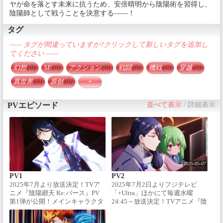
ヤが命を落とす未来に抗うため、安倍晴明から陰陽術を習得し、
陰陽師として戦うことを決意する――！
タグ
—— タグが間違っていますか?クリックして新しいタグを追加し
てください ——
幻想
(0)
SF
(0)
アクション
(0)
戦闘
(0)
機戦
(0)
穿越
(0)
異世界
(0)
原创
(0)
+
PVエピソード
並べて表示
/
詳細表示
2025-05-07
PV1
PV2
2025年7月より放送決定！TVア
2025年7月2日よりフジテレビ
ニメ『陰陽廻天 Re:バース』PV
「+Ultra」ほかにて毎週水曜
第1弾が公開！メインキャラクタ
24:45～放送決定！TVアニメ『陰
ー役は#木村太飛#内田真礼#木村
陽廻天 Re:バース』PV第2弾が公
良平 に決定！【イントロダクシ
開！#木村太飛(タケル役)、#内田