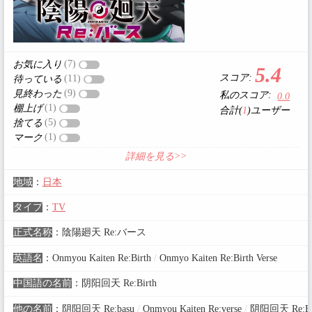
(7)
お気に入り
5.4
スコア:
(11)
待っている
(9)
見終わった
私のスコア:
0.0
(1)
棚上げ
合計(
1
)ユーザー
(5)
捨てる
(1)
マーク
詳細を見る>>
地域
：
日本
タイプ
：
TV
正式名称
：
陰陽廻天 Re:バース
英語名
：
Onmyou Kaiten Re:Birth
/
Onmyo Kaiten Re:Birth Verse
中国語の名前
：
阴阳回天 Re:Birth
他の名前
：
阴阳回天 Re:basu
/
Onmyou Kaiten Re:verse
/
阴阳回天 Re:Birt