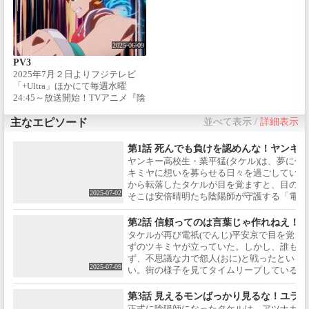
ョン】『ジョジョの奇妙な冒
真礼(ツキミヤ役)、#木村良平(安
険』シリーズ、『炎炎ノ消防
倍晴明役) に加えて、#石川界人#
隊』制作のdavid productionが贈
永瀬アンナ#井上麻里奈#吉武千
る初のオリジナルアニメーショ
颯 が新たに公開したキャラクタ
2025-06-09
ン！時空爆走系ヤンキーによ
ーで出演決定！【イントロダク
PV3
る、異世界バトルアクション始
ション】『ジョジョの奇妙な冒
2025年7月２日よりフジテレビ
動！！絶対ェ助け出す！異世界
険』シリーズ、『炎炎ノ消防
「+Ultra」ほかにて毎週水曜
だろうが！何度死のうが！誰と
隊』制作のdavid productionが贈
24:45～放送開始！TVアニメ『陰
もつるまず1人孤独に喧嘩に明け
る初のオリジナルアニメーショ
陽廻天 Re:バース』PV第３弾が
暮れるヤンキー高校生・業平 猛
ン！時空爆走系ヤンキーによ
公開！オープニングとエンディ
主なエピソード
並べて表示
/
詳細表示
(なりひら たける)は、夢に何度
る、異世界バトルアクション始
ングを飾る主題歌アーティスト
も現れる謎の少女・ツキミヤに
動！！絶対ェ助け出す！異世界
情報を解禁！オープニングは
想いを募らせる日々を過ごして
だろうが！何度死のうが！誰と
第1話 死んでも負けを認めんな！ヤンキ
Who-ya Extended、エンディング
いた。そんなある日、タケルは
もつるまず1人孤独に喧嘩に明け
ヤンキー高校生・業平猛(タケル)は、夢に何
は9Lanaに決定！【イントロダク
不慮の事故で崖から転落。意識
暮れるヤンキー高校生・業平 猛
キミヤに想いを募らせる日々を過ごしていた
ション】『ジョジョの奇妙な冒
を取り戻すと目の前に広がって
(なりひら たける)は、夢に何度
から転落したタケルが目を覚ますと、目の前
険』シリーズ、『炎炎ノ消防
いたのは、テクノロジーが高度
も現れる謎の少女・ツキミヤに
2025-07-02
そこは安倍晴明たち陰陽師が守護する「電祇(
隊』制作のdavid productionが贈
に進化を遂げた平安京・《電祇
想いを募らせる日々を過ごして
れる別世界だった。ツキミヤに不審者扱いさ
る初のオリジナルアニメーショ
平安京(でんじへいあんきょ
いた。そんなある日、タケルは
ったタケル。その時、突如黒い霧が街を覆い
第2話 信頼ってのは言葉じゃ作れねえ！
ン！時空爆走系ヤンキーによ
う)》。そこは、最強の陰陽師・
不慮の事故で崖から転落。意識
始める――。
タケルが再び電祇(でんじ)平安京で目を覚ま
る、異世界バトルアクション始
安倍晴明（あべのせいめい）が
を取り戻すと目の前に広がって
ずのツキミヤが立っていた。しかし、誰もタ
動！！絶対ェ助け出す！異世界
守護しており、憧れのツキミヤ
いたのは、テクノロジーが高度
ず、不思議な力で怨人(おに)と戦ったという
だろうが！何度死のうが！誰と
が現実に存在する別世界だっ
に進化を遂げた平安京・《電祇
2025-07-09
い。街の様子を見てタイムリープしているこ
もつるまず1人孤独に喧嘩に明け
た！夢にまで見た運命的な出会
平安京(でんじへいあんきょ
は、今度こそツキミヤを守ると決意を新たに
暮れるヤンキー高校生・業平 猛
いに舞い上がるタケルだった
う)》。そこは、最強の陰陽師・
アツナガたちの指導の下、陰陽師としての修
第3話 見えるモンばっかり見るな！ユラ
(なりひら たける)は、夢に何度
が、突如発生した黒い霧《闇薫
安倍晴明（あべのせいめい）が
も現れる謎の少女・ツキミヤに
正式に陰陽師になったタケルは、アツナガと