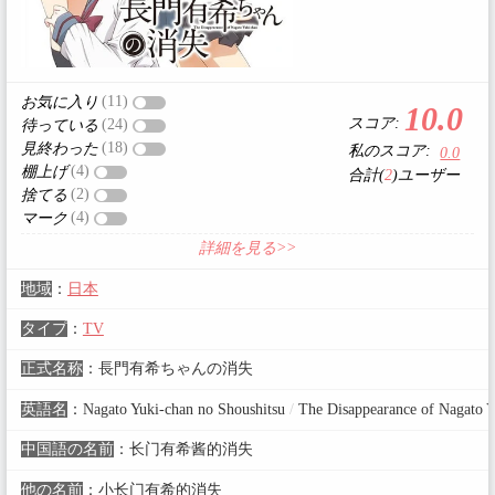
(11)
お気に入り
10.0
スコア:
(24)
待っている
(18)
見終わった
私のスコア:
0.0
(4)
棚上げ
合計(
2
)ユーザー
(2)
捨てる
(4)
マーク
詳細を見る>>
地域
：
日本
タイプ
：
TV
正式名称
：
長門有希ちゃんの消失
英語名
：
Nagato Yuki-chan no Shoushitsu
/
The Disappearance of Nagato Y
中国語の名前
：
长门有希酱的消失
他の名前
：
小长门有希的消失