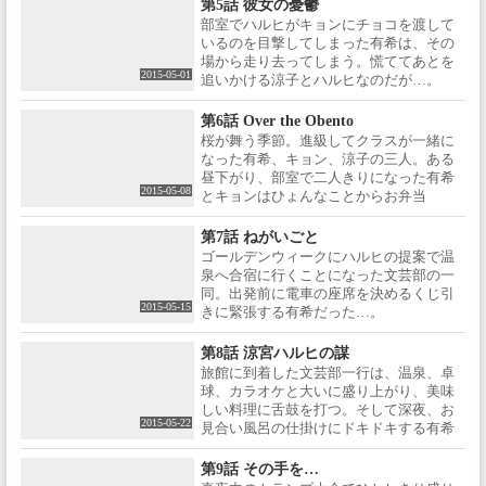
第5話 彼女の憂鬱
部室でハルヒがキョンにチョコを渡して
いるのを目撃してしまった有希は、その
場から走り去ってしまう。慌ててあとを
2015-05-01
追いかける涼子とハルヒなのだが…。
第6話 Over the Obento
桜が舞う季節。進級してクラスが一緒に
なった有希、キョン、涼子の三人。ある
昼下がり、部室で二人きりになった有希
2015-05-08
とキョンはひょんなことからお弁当
を…。
第7話 ねがいごと
ゴールデンウィークにハルヒの提案で温
泉へ合宿に行くことになった文芸部の一
同。出発前に電車の座席を決めるくじ引
2015-05-15
きに緊張する有希だった…。
第8話 涼宮ハルヒの謀
旅館に到着した文芸部一行は、温泉、卓
球、カラオケと大いに盛り上がり、美味
しい料理に舌鼓を打つ。そして深夜、お
2015-05-22
見合い風呂の仕掛けにドキドキする有希
とキョンは…。
第9話 その手を…