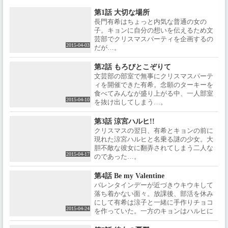
第1話 大切な場所
長門有希はちょっと内気な普通の女の
子。キョンに自分の想いを伝えるため文
芸部でクリスマスパーティを企画するの
2015-04-03
だが…。
第2話 もろびとこぞりて
文芸部の部室で無事にクリスマスパーテ
ィを開催できた有希。念願のターキーを
食べてみんなが盛り上がる中、一人部室
2015-04-10
を抜け出してしまう…。
第3話 涼宮ハルヒ!!
クリスマスの翌日、有希とキョンの前に
現れた涼宮ハルヒと名乗る謎の少女。大
胆不敵な彼女に翻弄されてしまう二人な
2015-04-17
のであった…。
第4話 Be my Valentine
バレンタインデーが近づきウキウキして
落ち着かない面々。放課後、部活を休み
にして有希は涼子と一緒に手作りチョコ
2015-04-24
を作っていた。一方のキョンはハルヒに
連れ出され…。