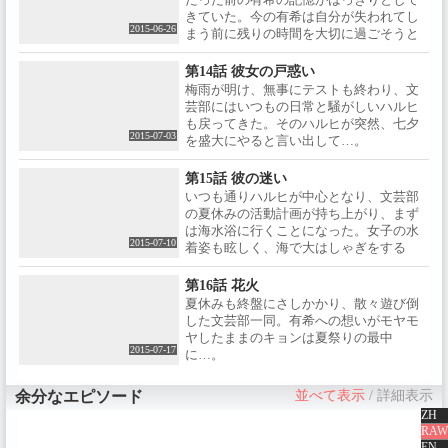
きていた。今の有希は自分が失われてし
2015-06-26
まう前に残りの時間を大切に過ごそうと
決意する…。
第14話 彼女の戸惑い
梅雨が明け、無事にテストも終わり、文
芸部にはいつもの日常と騒がしいハルヒ
も戻ってきた。そのハルヒが突然、七夕
2015-07-03
を盛大にやると言い出して…。
第15話 彼の迷い
いつも通りハルヒが中心となり、文芸部
の夏休みの活動計画が持ち上がり、まず
は海水浴に行くことになった。女子の水
2015-07-10
着姿も眩しく、海で大はしゃぎをする
面々だった…。
第16話 花火
夏休みも終盤にさしかかり、散々遊び倒
した文芸部一同。有希への想いがモヤモ
ヤしたままのキョンは夏祭りの最中
2015-07-17
に…。
余分なエピソード
並べて表示
/
詳細表示
ZH
RAW
EN