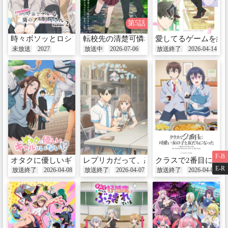
第5話
時々ボソッとロシア語でデレる隣のアーリャさん Season 2
転校先の清楚可憐な美少女が、昔男子と
愛してるゲームを終
未放送
2027
放送中
2026-07-06
放送終了
2026-04-14
F-B
オタクに優しいギャルはいない!?
レプリカだって、恋をする。
クラスで2番目に可
E-R
放送終了
2026-04-08
放送終了
2026-04-07
放送終了
2026-04-07