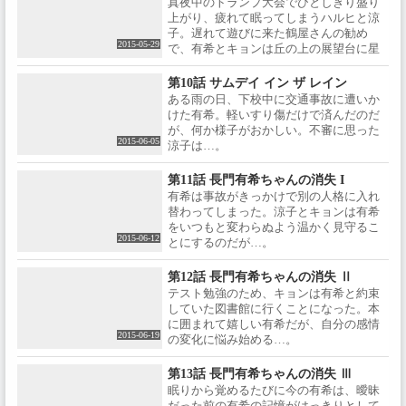
真夜中のトランプ大会でひとしきり盛り
上がり、疲れて眠ってしまうハルヒと涼
子。遅れて遊びに来た鶴屋さんの勧め
2015-05-29
で、有希とキョンは丘の上の展望台に星
を観に行くことに…。
第10話 サムデイ イン ザ レイン
ある雨の日、下校中に交通事故に遭いか
けた有希。軽いすり傷だけで済んだのだ
が、何か様子がおかしい。不審に思った
2015-06-05
涼子は…。
第11話 長門有希ちゃんの消失 I
有希は事故がきっかけで別の人格に入れ
替わってしまった。涼子とキョンは有希
をいつもと変わらぬよう温かく見守るこ
2015-06-12
とにするのだが…。
第12話 長門有希ちゃんの消失 Ⅱ
テスト勉強のため、キョンは有希と約束
していた図書館に行くことになった。本
に囲まれて嬉しい有希だが、自分の感情
2015-06-19
の変化に悩み始める…。
第13話 長門有希ちゃんの消失 Ⅲ
眠りから覚めるたびに今の有希は、曖昧
だった前の有希の記憶がはっきりとして