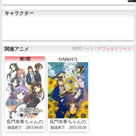
キャラクター
関連アニメ
時間ソート
/
デフォルトソート
第1期
OAD(#17)
長門有希ちゃんの消失
長門有希ちゃんの消失 OAD
放送終了
2015-04-03
放送終了
2015-10-26