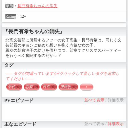
家族
：
長門有希ちゃんの消失
Rating
：
12+
『長門有希ちゃんの消失』
北高文芸部に所属するフツーの女子高生・長門有希は、同じく文
芸部員のキョンに秘めた想いを抱く内気な女の子。
親友の朝倉涼子の助けを借りつつ、部室でクリスマスパーティー
を行うべく奮闘するのだが…!?
タグ
—— タグが間違っていますか?クリックして新しいタグを追加し
てください ——
学校
(0)
恋愛
(0)
日常
(0)
漫画改
(0)
+
PVエピソード
並べて表示
/
詳細表示
主なエピソード
並べて表示
/
詳細表示