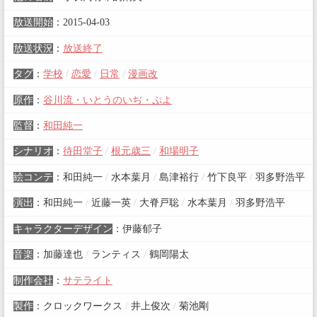
放送開始
：
2015-04-03
放送状況
：
放送終了
タグ
：
学校
/
恋愛
/
日常
/
漫画改
原作
：
谷川流・いとうのいぢ・ぷよ
監督
：
和田純一
シナリオ
：
待田堂子
/
根元歳三
/
和場明子
絵コンテ
：
和田純一
/
水本葉月
/
島津裕行
/
竹下良平
/
羽多野浩平
演出
：
和田純一
/
近藤一英
/
大脊戸聡
/
水本葉月
/
羽多野浩平
キャラクターデザイン
：
伊藤郁子
音楽
：
加藤達也
/
ランティス
/
鶴岡陽太
制作会社
：
サテライト
製作
：
クロックワークス
/
井上俊次
/
菊池剛