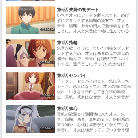
きな料理や趣味を聞き出し、陽鞠に教え
る朱音。ただ、それは陽鞠と才人の距離
第6話 夫婦の初デート
を縮めることになり、朱音は微妙な気持
いちど才人にデートを断られても、めげ
ちに。そんな折、朱音の家に遊びにくる
ずにアタックする陽鞠の提案で、才人、
と言い出す陽鞠。朱音が応対する間、家
朱音、陽鞠、糸青の四人で勉強会をする
の中で必死で隠れる才人。陽鞠は、才人
2025-02-07
ことに。才人と朱音は一緒に住んでいる
をデートに誘うと朱音に告げるが……
ことを隠してなんとか勉強会を切り抜け
ようと奔走する。その後、才人は少し元
第7話 指輪
気のない朱音を見て、二人で遊びに出か
朱音が欲しそうにしていた指輪をプレゼ
けようと誘う。夫婦になって初めてのデ
ントするため、才人は糸青の母で叔母の
ート。いつもの調子で言いあいながらな
麗子に頼んで、朱音には秘密でアルバイ
んだかんだ楽しんだ二人は、最後にジュ
2025-02-14
トする。連日どこに行っていたか告げ
エリーショップできれいな指輪を見つけ
ず、夜遅く帰る才人に朱音はヤキモキ。
るが……
糸青の家に通っていることを突き止めて
第8話 センパイ
電話をかける朱音だが、麗子に冷たくあ
「アタシ、センパイのコト、気に入っち
しらわれる。そんな朱音に、才人はバイ
ゃった。恋人になって♪」才人の前に突然
ト代で買った指輪をプレゼントする。嬉
現れ、いきなり告白してきた謎の転校
しさのあまりいつでも指にはめて喜んで
2025-02-21
生、真帆。彼女はなぜか、才人と朱音が
いた朱音は、学校帰りその指輪をなくし
一緒に暮らしていることを知っていた。
てしまい……
それをネタにまるで脅迫するかのように
第9話 妹心
急接近してくる真帆に戸惑いながらも、
真帆の歓迎会で遊園地に来た才人、朱
才人は頼まれて街を案内してやる。自由
音、陽鞠、糸青、真帆の五人。絶叫系の
奔放でやりたい放題してくる真帆に振り
乗り物や、お化け屋敷がとにかく苦手な
回される才人。さらに帰り際、真帆は才
2025-02-28
朱音に、才人は強がってまでつき合う理
人の家についてくると言い出し……
由をたずねる。小さい頃、病弱で遊びに