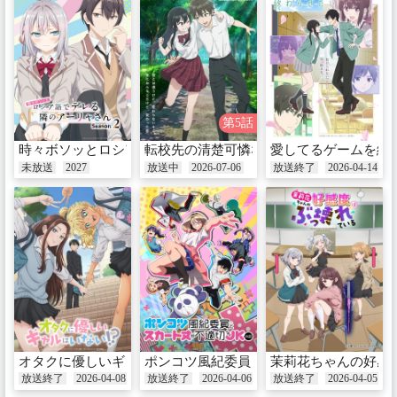
第5話
時々ボソッとロシア語でデレる隣のアーリャさん Season 2
転校先の清楚可憐な美少女が、昔男子と
愛してるゲームを終
未放送
2027
放送中
2026-07-06
放送終了
2026-04-14
オタクに優しいギャルはいない!?
ポンコツ風紀委員とスカート丈が不適切な
茉莉花ちゃんの好感
放送終了
2026-04-08
放送終了
2026-04-06
放送終了
2026-04-05