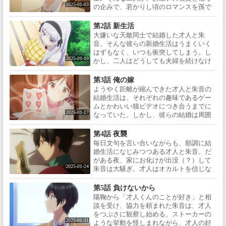
2025-01-03
の企みで、若かりし頃のロマンスを孫で
成就させたいという願いのため結婚させ
られる。それぞれ将来の夢を叶えるべ
第2話 新生活
く、打算で結婚を受け入れた才人と朱音
大嫌いな天敵同士で結婚した才人と朱
は、あっという間に用意された新居へ連
音。そんな彼らの新婚生活はうまくいく
れて行かれる。いきなり一つ屋根の下、
はずもなく、いつも衝突してしまう。し
ベッドも一つという中で、嫌い合う二人
2025-01-10
かし、二人はどうしても夫婦を続けなけ
の新婚生活が始まるが……
ればならない。才人はいつの間にか二人
の結婚を嗅ぎつけていた従妹の糸青に、
第3話 俺の嫁
朱音は親友の陽鞠に結婚を隠して相談す
ようやく距離が縮んできた才人と朱音の
る。お互いに歩み寄って心地よい生活を
結婚生活は、それぞれの趣味であるゲー
送るため “話し合い”をする二人。こうし
ムとかわいい猫ビデオにつき合うまでに
て仕切り直した結婚生活の中で、少しず
2025-01-17
なっていた。しかし、彼らの結婚は周囲
つ二人の距離は縮まってゆき……
に隠し通さなければならない。初めて一
緒に買い物に出かける途中、陽鞠と出く
第4話 夜襲
わしてバレそうになったり、いつもギリ
毎日文句を言い合いながらも、順調に結
ギリの綱渡り。そんな中、テスト勉強で
婚生活になじみつつある才人と朱音。だ
夜なべする朱音のため、毎晩夜食をこし
がある夜、家にお化けが出没（？）して
らえる才人。だが、朱音が風邪を引いて
2025-01-24
朱音は大騒ぎ。才人はオカルトを信じな
しまい……
いが、怖がりの朱音は生活を脅かすお化
けにすっかり憔悴してしまい、才人の従
第5話 負けないから
妹の糸青にお祓いを頼むことに。糸青が
陽鞠から「才人くんのことが好き」と相
家に一晩泊まることになり、朱音は才人
談を受け、協力を頼まれた朱音は、才人
と糸青の、親戚にしても近すぎる距離感
をつぶさに観察し始める。ストーカーの
に胸がもやもやするのだった……
2025-01-31
ような挙動を怪しまれながら、才人の好