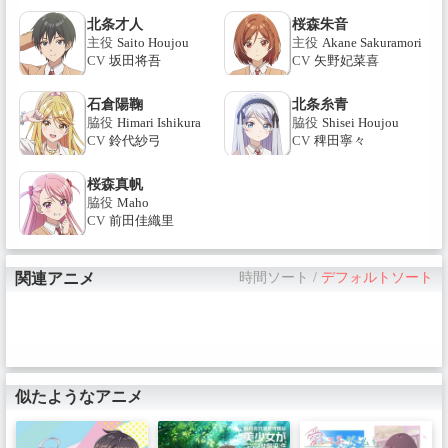
北条才人
桜森朱音
主役
Saito Houjou
主役
Akane Sakuramori
CV
坂田将吾
CV
矢野妃菜喜
石倉陽鞠
北条糸青
脇役
Himari Ishikura
脇役
Shisei Houjou
CV
鈴代紗弓
CV
稗田寧々
桜森真帆
脇役
Maho
CV
前田佳織里
関連アニメ
時間ソート
/
デフォルトソート
似たようなアニメ