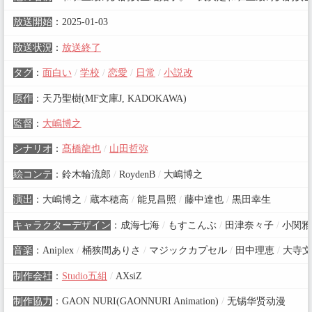
放送開始
：
2025-01-03
放送状況
：
放送終了
タグ
：
面白い
/
学校
/
恋愛
/
日常
/
小説改
原作
：
天乃聖樹(MF文庫J, KADOKAWA)
監督
：
大嶋博之
シナリオ
：
髙橋龍也
/
山田哲弥
絵コンテ
：
鈴木輪流郎
/
RoydenB
/
大嶋博之
演出
：
大嶋博之
/
蔵本穂高
/
能見昌照
/
藤中達也
/
黒田幸生
キャラクターデザイン
：
成海七海
/
もすこんぶ
/
田津奈々子
/
小関雅
音楽
：
Aniplex
/
桶狭間ありさ
/
マジックカプセル
/
田中理恵
/
大寺文
制作会社
：
Studio五組
/
AXsiZ
制作協力
：
GAON NURI(GAONNURI Animation)
/
无锡华贤动漫