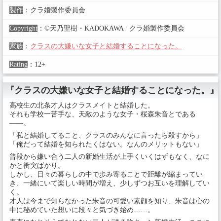
製作
：
クラ婚製作委員会
Copyright
：
©天乃聖樹・KADOKAWA
/
クラ婚製作委員会
家族
：
クラスの大嫌いな女子と結婚することになった。
Rating
：
12+
『クラスの大嫌いな女子と結婚することになった。』
高校生の北条才人はクラスメイトと結婚した。
それも学校一苦手な、天敵のような女子・桜森朱音とである
――。
「私と結婚してること、クラスのみんなに言ったら殺すから」
「俺だって結婚を知られたくはない。なんのメリットもない」
普段から嫌い合う二人の新婚生活が上手くいくはずもなく、なに
かと衝突ばかり。
しかし、日々の暮らしの中で歩み寄ることで距離が縮まってい
き、一緒にいて楽しい時間が増え、少しずつお互いを理解してい
く。
才人は今まで知らなかった朱音の可愛い素顔を知り、朱音は心の
中に秘めていた想いに段々と気づき始め……。