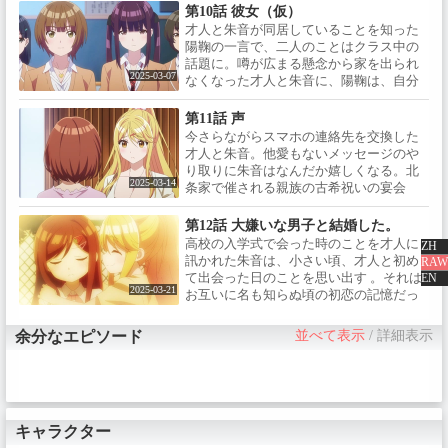
出かけられなかった真帆に楽しんでほし
第10話 彼女（仮）
いという朱音。そんな心配をよそに、途
才人と朱音が同居していることを知った
中で息切れして倒れたフリをする真帆
陽鞠の一言で、二人のことはクラス中の
に、才人は真剣に怒る。帰宅後、才人に
話題に。噂が広まる懸念から家を出られ
夜這いをしかけてくる真帆。そこを朱音
2025-03-07
なくなった才人と朱音に、陽鞠は、自分
に目撃され、二人は家をたたき出されて
が才人と付き合っていることにしようと
しまう……
提案する。陽鞠の「彼女のフリ作戦」は
第11話 声
放課後デートを経て、しだいに偽装の演
今さらながらスマホの連絡先を交換した
技を超えてエスカレートしていく。及び
才人と朱音。他愛もないメッセージのや
腰でそれを注意する朱音だが、陽鞠は才
り取りに朱音はなんだか嬉しくなる。北
人の恋人になれるならそれで構わないと
2025-03-14
条家で催される親族の古希祝いの宴会
告げる……
に、ひとり出かける才人。帰りを待つ
間、朱音は家に来た陽鞠と一緒にお菓子
第12話 大嫌いな男子と結婚した。
を作ることに。そこで、自分よりも才人
高校の入学式で会った時のことを才人に
ZH
と親密にメッセージを送りあう、まるで
訊かれた朱音は、小さい頃、才人と初め
RAW
恋人同士のような陽鞠を見て心細くなっ
て出会った日のことを思い出す 。それは
EN
た朱音は、夜、才人に電話をかける
2025-03-21
お互いに名も知らぬ頃の初恋の記憶だっ
が……
た。朱音こそ、そこで出会った少女だと
気付かない才人に、言い出せぬまま想い
余分なエピソード
並べて表示
/
詳細表示
を秘めてきた朱音。不良に絡まれていた
ところを助けてくれた才人に、約束した
「恋人のフリをするお礼」と“ある行
動”にでる陽鞠。その写真がクラスで広ま
って、朱音はついに陽鞠と向き合うこと
になる……
キャラクター