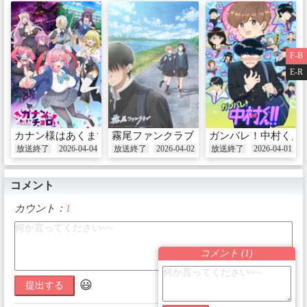
F-B
E-R
カナン様はあくまでチョロい
霧尾ファンクラブ
ガンバレ！中村くん
放送終了
2026-04-04
放送終了
2026-04-02
放送終了
2026-04-01
コメント
カウント：
1
コメント (
1
)
😃
提出する