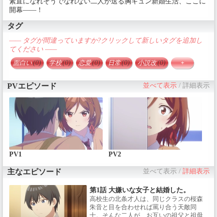
素直になれそうでなれない二人が送る胸キュン新婚生活、ここに
開幕――！
タグ
—— タグが間違っていますか?クリックして新しいタグを追加し
てください ——
面白い
(0)
学校
(0)
恋愛
(0)
日常
(0)
小説改
(0)
+
PVエピソード
並べて表示
/
詳細表示
PV1
PV2
主なエピソード
並べて表示
/
詳細表示
第1話 大嫌いな女子と結婚した。
高校生の北条才人は、同じクラスの桜森
朱音と目を合わせれば罵り合う天敵同
士。そんな二人が、お互いの祖父と祖母