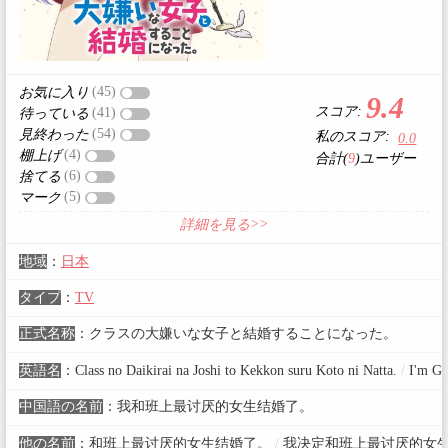
(45)
お気に入り
9.4
スコア:
(41)
待っている
(54)
見終わった
私のスコア:
0.0
(4)
棚上げ
合計(
9
)ユーザー
(6)
捨てる
(5)
マーク
詳細を見る>>
地域
：
日本
タイプ
：
TV
正式名称
：
クラスの大嫌いな女子と結婚することになった。
英語名
：
Class no Daikirai na Joshi to Kekkon suru Koto ni Natta.
/
I'm Get
中国語の名前
：
我和班上最讨厌的女生结婚了。
他の名前
：
和班上最讨厌的女生结婚了。
/
我决定和班上最讨厌的女