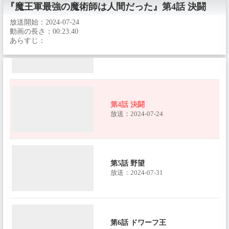
『魔王軍最強の魔術師は人間だった』
第4話 決闘
放送開始：
2024-07-24
動画の長さ：
00:23:40
あらすじ：
第3話 裏切者
放送：2024-07-17
第4話 決闘
放送：2024-07-24
第5話 野望
放送：2024-07-31
第6話 ドワーフ王