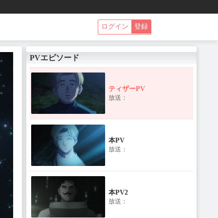
ログイン
登録
PVエピソード
ティザーPV
放送：
本PV
放送：
本PV2
放送：