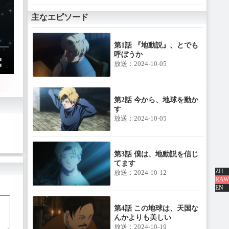
主なエピソード
第1話 『地動説』、とでも
呼ぼうか
放送：2024-10-05
第2話 今から、地球を動か
す
放送：2024-10-05
第3話 僕は、地動説を信じ
てます
ZH
放送：2024-10-12
RAW
EN
第4話 この地球は、天国な
んかよりも美しい
放送：2024-10-19