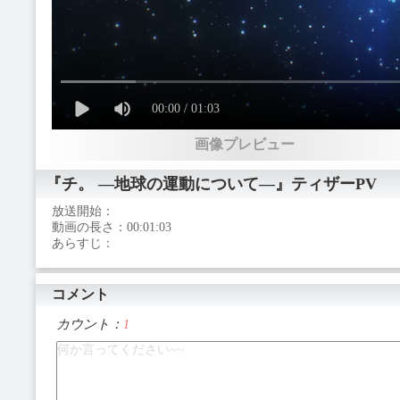
00:00 / 01:03
画像プレビュー
『チ。 ―地球の運動について―』
ティザーPV
放送開始：
動画の長さ：
00:01:03
あらすじ：
コメント
カウント：
1