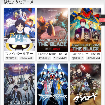
似たようなアニメ
ZH
RAW
EN
第7話 Stormy Seas
放送：2025-07-10
スノウボールアース
Pacific Rim: The Black Season 2
Pacific Rim: The Blac
第8話 Behemoth
放送終了
2026-04-03
放送終了
2022-04-19
放送終了
2021-03-04
放送：2025-07-10
第9話 Tunguska
放送：2025-07-10