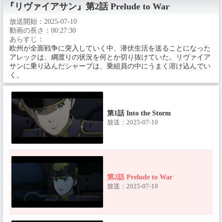
『リヴァイアサン』
第2話 Prelude to War
放送開始：
2025-07-10
ティザーPV
動画の長さ：
00:27:30
放送：
あらすじ：
欧州が全面戦争に突入していく中、潜伏生活を送ることになった
アレックは、綱渡りの状況を何とか切り抜けていた。リヴァイア
サンに乗り込んだシャープは、乗組員の中にうまく溶け込んでい
主なエピソード
く。
第1話 Into the Storm
放送：2025-07-10
第2話 Prelude to War
放送：2025-07-10