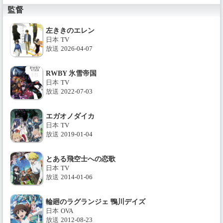
監督
左ききのエレン
日本
TV
放送
2026-04-07
RWBY 氷雪帝国
日本
TV
放送
2022-07-03
エガオノダイカ
日本
TV
放送
2019-01-04
とある飛空士への恋歌
日本
TV
放送
2014-01-06
輪廻のラグランジェ 鴨川デイズ
日本
OVA
放送
2012-08-23