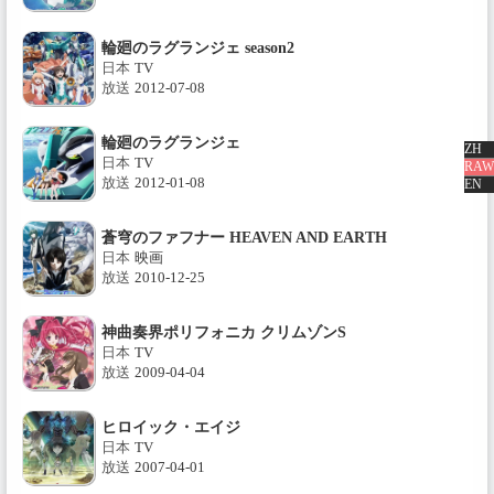
輪廻のラグランジェ season2
日本
TV
放送
2012-07-08
輪廻のラグランジェ
ZH
日本
TV
RAW
放送
2012-01-08
EN
蒼穹のファフナー HEAVEN AND EARTH
日本
映画
放送
2010-12-25
神曲奏界ポリフォニカ クリムゾンS
日本
TV
放送
2009-04-04
ヒロイック・エイジ
日本
TV
放送
2007-04-01