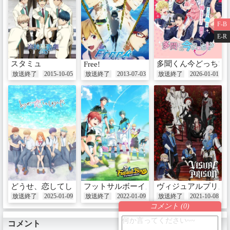
F-B
E-R
スタミュ
多聞くん今どっち!?
Free!
放送終了
2015-10-05
放送終了
2013-07-03
放送終了
2026-01-01
どうせ、恋してしまうんだ。
フットサルボーイズ!!!!!
ヴィジュアルプリズ
放送終了
2025-01-09
放送終了
2022-01-09
放送終了
2021-10-08
コメント (
0
)
コメント