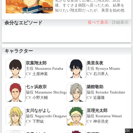
化させる覚悟で出場した翔太郎。試合
後、すぐさま病院へ戻ったため、結果を
2021-06-24
知りたい翔太郎だったが、美里を始め他
のメンバーは、なぜか大会の結果をひた
隠しにするのだった……。
余分なエピソード
並べて表示
/
詳細表示
キャラクター
双葉翔太郎
美里良夜
主役
Shoutarou Futaba
主役
Ryouya Misato
CV
土屋神葉
CV
石川界人
七ヶ浜政宗
築館敬助
脇役
Masamune Shichigahama
脇役
Keisuke Tsukidate
CV
小野大輔
CV
近藤隆
女川ながよし
亘理光太郎
脇役
Nagayoshi Onagawa
脇役
Koutarou Watari
CV
下野紘
CV
神谷浩史
ZH