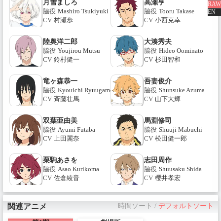
月雪ましろ
高瀬亨
RAW
脇役
Mashiro Tsukiyuki
脇役
Tooru Takase
EN
CV
村瀬歩
CV
小西克幸
陸奥洋二郎
大湊秀夫
脇役
Youjirou Mutsu
脇役
Hideo Oominato
CV
鈴村健一
CV
杉田智和
竜ヶ森恭一
吾妻俊介
脇役
Kyouichi Ryuugamori
脇役
Shunsuke Azuma
CV
斉藤壮馬
CV
山下大輝
双葉亜由美
馬淵修司
脇役
Ayumi Futaba
脇役
Shuuji Mabuchi
CV
上田麗奈
CV
松田健一郎
栗駒あさを
志田周作
脇役
Asao Kurikoma
脇役
Shuusaku Shida
CV
佐倉綾音
CV
櫻井孝宏
関連アニメ
時間ソート
/
デフォルトソート