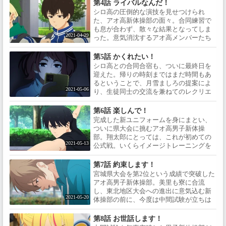
ロ高）との合同合宿が決定する。素人な
第4話 ライバルなんだ！
がら何とか他のメンバーに追いつこう
シロ高の圧倒的な演技を見せつけられ
と、公園で練習する翔太郎の前に、不思
た、アオ高新体操部の面々。合同練習で
議な少年が現れる。
も息が合わず、散々な結果となってしま
2021-04-29
った。意気消沈するアオ高メンバーたち
に、監督の志田周作はアドバイスを授け
る。彼の言う「立ち止まって空を見上げ
第5話 かくれたい！
る」という言葉の意味とは、いった
シロ高との合同合宿も、ついに最終日を
い……？
迎えた。帰りの時刻まではまだ時間もあ
るということで、月雪ましろの提案によ
2021-05-06
り、生徒同士の交流を兼ねてのレクリエ
ーション「かくれんぼ」がはじまった。
お互いに鬼を出しての対抗かくれんぼ
第6話 楽しんで！
は、どんどんエスカレートしてしま
完成した新ユニフォームを身にまとい、
い……！？
ついに県大会に挑むアオ高男子新体操
部。翔太郎にとっては、これが初めての
2021-05-13
公式戦。いくらイメージトレーニングを
しても、緊張と不安が拭えない翔太郎
に、志田はとある言葉を投げかけ
第7話 約束します！
る……。
宮城県大会を第2位という成績で突破した
アオ高男子新体操部。美里も寮に合流
し、東北地区大会への進出に意気込む新
2021-05-20
体操部の前に、今度は中間試験が立ちは
だかる。赤点を取ったらマット練習が禁
止になるのだ。猛勉強をはじめるアオ高
第8話 お世話します！
の面々。そんな中、部長の七ヶ浜政宗