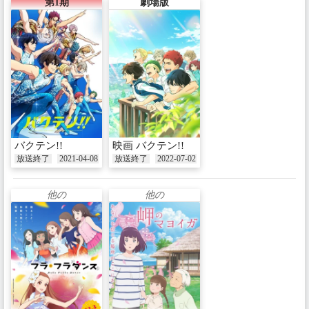
第1期
劇場版
バクテン!!
映画 バクテン!!
放送終了
2021-04-08
放送終了
2022-07-02
他の
他の