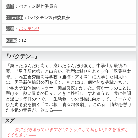
製作
：
バクテン製作委員会
Copyright
：
©バクテン製作委員会
家族
：
バクテン!!
Rating
：
12+
『バクテン!!』
「笑ったぶんだけ高く、泣いたぶんだけ強く」中学生活最後の
夏、『男子新体操』と出会い、強烈に魅せられた少年「双葉翔太
郎」。私立蒼秀館高等学校（通称：アオ高）に入学した翔太郎
は、男子新体操部の門を叩く。そこには、個性的な先輩たちと、
中学男子新体操のスター「美里良夜」がいた。何か一つのことに
懸ける、熱い青春の日々。ときに挫折し、すれ違うも、共に仲間
と過ごす毎日の中で、一生懸命一つの目標に向かって、チームで
ひた走る姿を描く「スポ根 × 青春群像劇」。この春、情熱を懸け
た本気の青春が、始まる――
タグ
—— タグが間違っていますか?クリックして新しいタグを追加し
てください ——