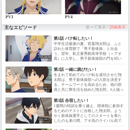
PV3
PV4
主なエピソード
並べて表示
/
詳細表示
第1話 バク転したい！
中学生活最後の夏、双葉翔太郎は、ふと
訪れた体育館で「男子新体操」と出会
う。翌年、私立蒼秀館高等学校（＝アオ
2021-04-08
高）に入学し、男子新体操部の門を叩い
た翔太郎を迎えたのは、個性的な先輩た
ちと、同じ1年であり中学男子新体操のス
第2話 一緒に跳びたい！
ターだった美里良夜。先輩たちと美里に
生まれて初めてのバク転を成功させた翔
見守られ、さっそく「バク転」に挑戦す
太郎は、男子新体操部への入部を決意す
る翔太郎だったが……。
る。チームワークを高めるため、他の部
2021-04-15
員と共に寮生活を始めた翔太郎。6人揃っ
ての団体戦に参加するためのテストに向
けて、経験者である美里から指導を受け
第3話 合宿したい！
ることに。テストまで1週間という限られ
1週間の特訓を乗り越え、団体戦に参加す
た時間の中で、翔太郎の特訓が始まっ
るためのテストに合格した翔太郎。よう
た。
やく新体操選手としてのスタートを果た
2021-04-22
したのも束の間、アオ高のライバル高で
ある、私立白鳴大学附属高等学校（＝シ