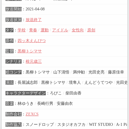
放送開始
：
2021-04-08
放送状況
：
放送終了
タグ
：
学校
/
青春
/
運動
/
アイドル
/
女性向
/
原创
原作
：
四ッ木えんぴつ
監督
：
黒柳トシマサ
シナリオ
：
根元歳三
絵コンテ
：
黒柳トシマサ
/
山下清悟
/
満仲勧
/
光田史亮
/
藤原佳幸
演出
：
長屋誠志郎
/
黒柳トシマサ
/
境隼人
/
えんどうてつや
/
光田史
キャラクターデザイン
：
ろびこ
/
柴田由香
音楽
：
林ゆうき
/
長崎行男
/
安藤由衣
制作会社
：
ZEXCS
制作協力
：
スノードロップ
/
スタジオカフカ
/
WIT STUDIO
/
A-1 Pic