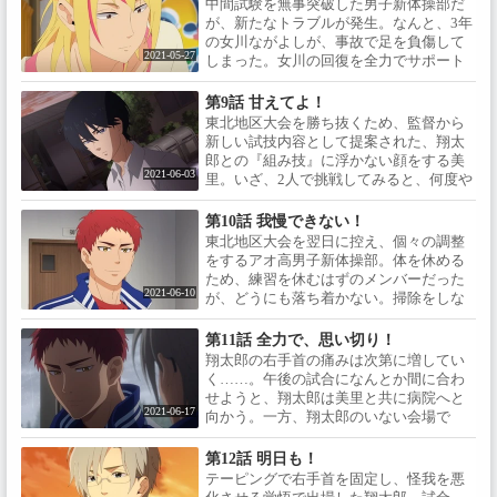
中間試験を無事突破した男子新体操部だ
は、新体操を始めたきっかけと、監督と
が、新たなトラブルが発生。なんと、3年
の出会いを話し始める……。
の女川ながよしが、事故で足を負傷して
2021-05-27
しまった。女川の回復を全力でサポート
する翔太郎たち。だが、そんな女川は、
他の部員にも言えない隠し事をしている
第9話 甘えてよ！
ようで……？
東北地区大会を勝ち抜くため、監督から
新しい試技内容として提案された、翔太
郎との『組み技』に浮かない顔をする美
2021-06-03
里。いざ、2人で挑戦してみると、何度や
ってもうまくいかない。そんなある日、
突然美里が部活に顔を出さなくなってし
第10話 我慢できない！
まった。学校にも来ない美里を探すべ
東北地区大会を翌日に控え、個々の調整
く、翔太郎たちは、美里の家を訪ね
をするアオ高男子新体操部。体を休める
る……。
ため、練習を休むはずのメンバーだった
2021-06-10
が、どうにも落ち着かない。掃除をしな
がら、それぞれの想いを再確認していく
部員たちだったが、大会当日の朝を迎え
第11話 全力で、思い切り！
た翔太郎に、思いもよらない事態が発生
翔太郎の右手首の痛みは次第に増してい
する。
く……。午後の試合になんとか間に合わ
せようと、翔太郎は美里と共に病院へと
2021-06-17
向かう。一方、翔太郎のいない会場で
は、シロ高が圧倒的な実力を見せつけて
いた。必ず勝つと意気込む部員たちの前
第12話 明日も！
に表れた翔太郎の姿は……。
テーピングで右手首を固定し、怪我を悪