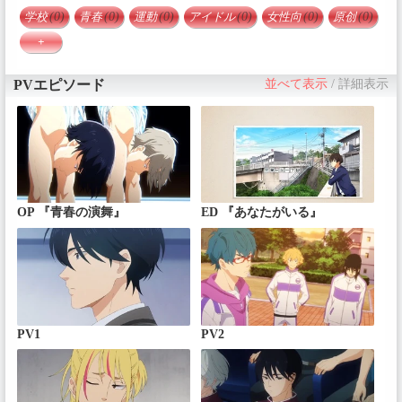
学校
(0)
青春
(0)
運動
(0)
アイドル
(0)
女性向
(0)
原创
(0)
+
PVエピソード
並べて表示
/
詳細表示
OP 『青春の演舞』
ED 『あなたがいる』
PV1
PV2