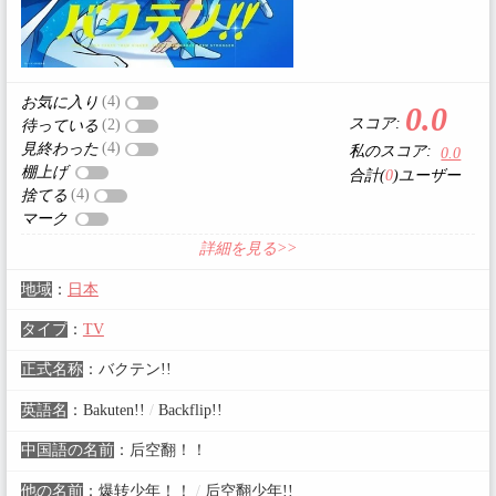
(4)
お気に入り
0.0
スコア:
(2)
待っている
(4)
見終わった
私のスコア:
0.0
棚上げ
合計(
0
)ユーザー
(4)
捨てる
マーク
詳細を見る>>
地域
：
日本
タイプ
：
TV
正式名称
：
バクテン!!
英語名
：
Bakuten!!
/
Backflip!!
中国語の名前
：
后空翻！！
他の名前
：
爆转少年！！
/
后空翻少年!!