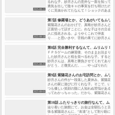
がするけど、これっていい⽅向に⾏ってる⁉
るれな⼦。紗⽉さんの意外な⼀⾯を知って、
kojikoji / 総作画監督：金子美
勇気を出して陰キャの事実を打ち明けたのに
咲、森谷春樹、塩川貴史、時乃
2025-08-11
くに見抜かれてたなんて！ショックのあまり
キノ、阿見圭之介 / 色彩設計：関
したれな子を、紗月さんが見つけてくれて、
本美津子 / 美術監督：高木佑梨、
かんやでその日は紗月さんの家に泊まること
渡辺佳人 / 撮影監督：師岡拓磨 /
第7話 修羅場とか、どうあがいてもムリ!
風呂も一緒に入るんですか⁉ なんで⁉
編集：茶圓一郎 / 音響監督：山口
紫陽花さんのおかげで、真唯が紗⽉さんと
貴之 / 音楽：藤澤慶昌 / アニメー
正面切って話すことに。れな子はその立会
ション制作：studio MOTHER /
人に指名される。ようやくこれで仲直
【キャスト】甘織 れな子：中村
2025-08-18
り……と思いきや、舌戦の果てに紗月さん
カンナ / 王塚 真唯：大西沙織 / 瀬
がれな子との秘密の写真を大暴露。ちょっ
名 紫陽花：安齋由香里 / 琴 紗
とぉ⁉ そのせいで話がこじれて、ＦＰＳゲ
第8話 完全勝利するなんて、ムリムリ！
月：市ノ瀬加那 / 小柳 香穂：田
ームで勝負することになっちゃった！う
ＦＰＳゲームの練習後、そのままお泊まり
中貴子 / 甘織 遥奈：相良茉優 / ©
う、ぜったいに負けられない……ぜったい
した紗⽉さんと枕を並べるれな⼦。すると
みかみてれん・竹嶋えく／集英
に……！
紗⽉さんは、真唯と勝負させてくれてあり
社・わたなれ製作委員会
2025-08-25
がとう、と微笑んだ。……やっぱりわた
し、ふたりに仲直りしてほしい。かくして
訪れた決戦は、⼆転三転の⼤バトル。持ち
第9話 紫陽花さんのお宅訪問とか、ムリ!
前のパーフェクトっぷりで優位に⽴つ真唯
紗月さんの件が一段落した夏休み、紫陽花
や経験とスキルで勝るれな⼦に対して、紗
さんの家に遊びに行くれな子。そこで、い
⽉さんは苦戦してしまい……。わたし、紗
つも優しい笑顔の陰に人知れぬ苦悩がある
月さんにも負けてほしくない！
2025-09-01
ってわかっちゃった。だから、紫陽花さん
の家出宣言を聞いて、わたしも力になりた
いって思ったんだ。ふたりで向かう先は温
第10話 ふたりっきりの旅行なんて、ムリ!
泉！ひと夏の逃避旅行で、紫陽花さんとの
辿り着いた旅館にて。お⾦は全額払うと言い
距離が縮まっていって―。大丈夫、紫陽花
張る紫陽花さんに、“友達”として割り勘にし
さんはどこにだって行けるんだから！