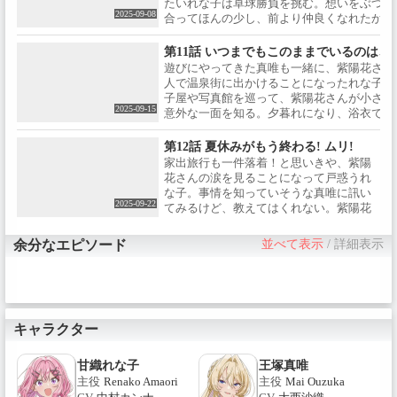
たいれな⼦は卓球勝負を挑む。想いをぶつけ
2025-09-08
合ってほんの少し、前より仲良くなれたか
な……なんて。だが結局、卓球勝負では負け
ちゃって。その結果、貸し切り温泉に⼆⼈き
第11話 いつまでもこのままでいるのは、
りで⼊ることに。これ、あんまり友達の距離
遊びにやってきた真唯も⼀緒に、紫陽花さん
感じゃないような……⁉待って！ えっちな気
人で温泉街に出かけることになったれな⼦。
分になっちゃうんだけど⁉⁉
⼦屋や写真館を巡って、紫陽花さんが小さい
2025-09-15
意外な一面を知る。⼣暮れになり、浴⾐で縁
へ。花⽕がすっごく綺麗だったけど、その直
真唯と⼆⼈きりになった紫陽花さんに何かあ
第12話 夏休みがもう終わる! ムリ!
みたい。それに気づけないまま、れな⼦はた
家出旅行も一件落着！と思いきや、紫陽
しく祭りの夜を過ごして……？
花さんの涙を見ることになって戸惑うれ
な子。事情を知っていそうな真唯に訊い
2025-09-22
てみるけど、教えてはくれない。紫陽花
さんはなにを考えて、なにを想っていた
んだろう……？答えが出ないまま、れな
余分なエピソード
並べて表示
/
詳細表示
子は紫陽花さんに呼び出される。そこに
はなぜか、真唯もいて。そして、紫陽花
さんは“あること”を告げるのだった。
キャラクター
甘織れな子
王塚真唯
主役
Renako Amaori
主役
Mai Ouzuka