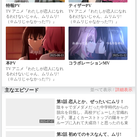
特報PV
ティザーPV
TV アニメ『わたしが恋人になれ
TV アニメ『わたしが恋人になれ
るわけないじゃん、ムリムリ!
るわけないじゃん、ムリムリ!
（※ムリじゃなかった!?）』
（※ムリじゃなかった!?）』
2025年夏、TVアニメ化決定！
2025年7月、TVアニメ放送開
【イントロダクション】「勝ち
始！【イントロダクション】
取るんだ最高の学園生活を！」
「勝ち取るんだ最高の学園生活
ぼっちな中学生時代から変わる
を！」ぼっちな中学生時代から
ため、高校デビューを果たした
変わるため、高校デビューを果
甘織れな子。しかし根が陰キャ
たした甘織れな子。しかし根が
2025-06-11
2025-11-12
気質のせいで、憧れの陽キャ生
陰キャ気質のせいで、憧れの陽
本PV
コラボレーションMV
活に馴染めず窒息寸前に…。現
キャ生活に馴染めず窒息寸前
役モデルの完璧美少女、王塚真
に…。現役モデルの完璧美少
TV アニメ『わたしが恋人になれ
唯 / 優しくてふわふわ天使の、瀬
女、王塚真唯 / 優しくてふわふわ
るわけないじゃん、ムリムリ!
名紫陽花 / いつもクールな黒髪美
天使の、瀬名紫陽花 / いつもクー
（※ムリじゃなかった!?）』
人、琴紗月 / 賑やかなムードメー
ルな黒髪美人、琴紗月 / 賑やかな
2025年7月7日（月）深夜1時か
カー、小柳香穂 / 憧れの人たちに
ムードメーカー、小柳香穂 / 憧れ
ら、いよいよ放送開始！【主題
主なエピソード
並べて表示
/
詳細表示
近づくために、きょうもがんば
の人たちに近づくために、きょ
歌】🎤オープニング・テーマ / ナ
る甘織れな子。だったはずが
うもがんばる甘織れな子。だっ
ナヲアカリ「ムリムリ進化論」
第1話 恋人とか、ぜったいにムリ！
──。「君に恋をしてしまったん
たはずが──。「君に恋をしてし
作詞・作曲：ナユタセイジ / 編
陰キャでダメダメだった中学時代からの
だ…」「待って！ 友達どこいっ
まったんだ…」「待って！ 友達
曲：やしきん / （Sony Music
脱出を目指し、高校デビューした甘織れ
た！？」友達？恋人？揺れ動く
どこいった！？」友達？恋人？
Labels/ fanfarecord）🎤エンディ
な子。運よくカーストトップの陽キャグ
気持ちの間で、笑い、悩み、そ
揺れ動く気持ちの間で、笑い、
ング・テーマ / フィロソフィーの
2025-07-07
ループに入れて大成功！と思ったのも束
して進め！乙女たち。ノンスト
悩み、そして進め！乙女たち。
ダンス「迷っちゃうわ」作詞・
の間、根が陰キャなままのれな子はすぐ
ップ・青春ガールズラブコメデ
ノンストップ・青春ガールズラ
作曲・編曲：木下龍平 / （Sony
限界を迎えてしまう。さらには、学園の
第2話 初めてのキスなんて、ムリ!
ィ、ここに開幕！【スタッフ】
ブコメディ、ここに開幕！【ス
Music Labels/ gr8!records）【イ