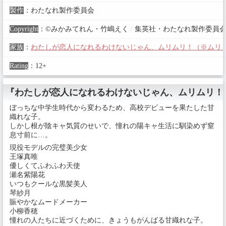
製作
：
わたなれ製作委員会
Copyright
：
©みかみてれん・竹嶋えく
/
集英社・わたなれ製作委員
家族
：
わたしが恋人になれるわけないじゃん、ムリムリ！（※ムリじ
Rating
：
12+
『わたしが恋人になれるわけないじゃん、ムリムリ！（
ぼっちな中学生時代から変わるため、高校デビューを果たした甘
織れな子。
しかし根が陰キャ気質のせいで、憧れの陽キャ生活に馴染めず窒
息寸前に…。
現役モデルの完璧美少女
王塚真唯
優しくてふわふわ天使
瀬名紫陽花
いつもクールな黒髪美人
琴紗月
賑やかなムードメーカー
小柳香穂
憧れの人たちに近づくために、きょうもがんばる甘織れな子。