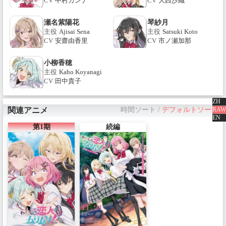
CV
中村カンナ
CV
大西沙織
瀬名紫陽花
琴紗月
主役
Ajisai Sena
主役
Satsuki Koto
CV
安齋由香里
CV
市ノ瀬加那
小柳香穂
主役
Kaho Koyanagi
CV
田中貴子
ZH
RAW
関連アニメ
時間ソート
/
デフォルトソート
EN
第1期
続編