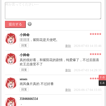
😃
提出する
小帅命
汪汪汪，紫阳花是天使吧。
回复
2026-07-03 14:35:46
删除
小帅命
真的很好看，和紫阳花的剧情，纯爱爆了，不过后面喜
欢王总接受不了
回复
2026-07-03 14:29:33
删除
F-B
sesses
E-R
画风像片真的 不过好番
回复
2026-06-17 04:15:05
删除
35046666554
，