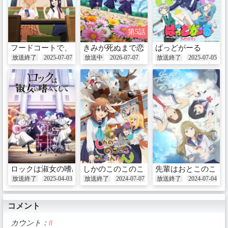
第5話
フードコートで、また明日。
きみが死ぬまで恋をしたい
ばっどがーる
放送終了
2025-07-07
放送中
2026-07-07
放送終了
2025-07-05
ロックは淑女の嗜みでして
しかのこのこのここしたんたん
先輩はおとこのこ
放送終了
2025-04-03
放送終了
2024-07-07
放送終了
2024-07-04
コメント
カウント：
8