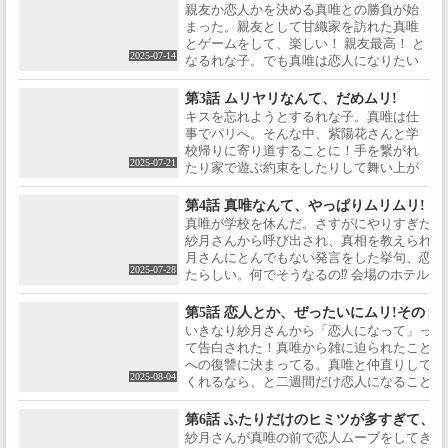
スパダリと呼ばれる王塚真唯に告白され
親友か恋人かを決める真唯との勝負が始
原作：みかみてれん／イラス
タッフ】原作：みかみてれん／
ントロダクション】「勝ち取る
ちゃって―⁉待って！わたしが思ってた最
まった。親友として甘織家を訪れた真唯
ト：竹嶋えく（集英社ダッシュ
イラスト：竹嶋えく（集英社ダ
んだ最高の学園生活を！」ぼっ
高の学園生活と違うかも⁉
とゲームをして、楽しい！ 親友最高！ と
エックス文庫刊）監督：内沼菜
ッシュエックス文庫刊）監督：
ちな中学生時代から変わるた
2025-07-14
なるれな子。でも真唯は恋人になりたい
摘 / シリーズ構成・脚本：荒川稔
内沼菜摘 / シリーズ構成・脚本：
め、高校デビューを果たした甘
想いを一層強くしているみたい。何とか
久 / キャラクターデザイン：
荒川稔久 / キャラクターデザイ
織れな子。しかし根が陰キャ気
真唯に親友の素晴らしさをわからせなき
第3話 ムリヤリなんて、だめムリ!
kojikoji / 総作画監督：金子美
ン：kojikoji / 総作画監督：金子
質のせいで、憧れの陽キャ生活
ゃ！ということで週末に2人でお出かけし
咲、森谷春樹、塩川貴史、時乃
美咲、森谷春樹、塩川貴史、時
に馴染めず窒息寸前に…。現役
キスを忘れようとするれな子。真唯は仕
て盛り上がるんだけど、突然の土砂降り
キノ、阿見圭之介 / 色彩設計：関
乃キノ、阿見圭之介 / 色彩設計：
モデルの完璧美少女、王塚真唯 /
事でパリへ。そんな中、紫陽花さんと学
の雨でとんでもない展開に⁉
本美津子 / 美術監督：高木佑梨、
関本美津子 / 美術監督：高木佑
優しくてふわふわ天使の、瀬名
校帰りに寄り道することに！手を繋がれ
2025-07-21
渡辺佳人 / 撮影監督：師岡拓磨 /
梨、渡辺佳人 / 撮影監督：師岡拓
紫陽花 / いつもクールな黒髪美
たり家で遊ぶ約束をしたりして舞い上が
編集：茶圓一郎 / 音響監督：山口
磨 / 編集：茶圓一郎 / 音響監督：
人、琴紗月 / 賑やかなムードメー
るれな子。真唯には浮気者って言われた
貴之 / 音楽：藤澤慶昌 / アニメー
山口貴之 / 音楽：藤澤慶昌 / アニ
カー、小柳香穂 / 憧れの人たちに
けど、そもそも恋人じゃないから！そし
第4話 真唯なんて、やっぱりムリムリ!（
ション制作：studio MOTHER /
メーション制作：studio
近づくために、きょうもがんば
て紫陽花さんが家に遊びに来た日、なん
真唯が学校を休んだ。さすがにやりすぎたか
【キャスト】甘織 れな子：中村
MOTHER / 【キャスト】甘織 れ
る甘織れな子。だったはずが
と真唯も駆けつけ、妹の遥奈も巻き込ん
紗月さんから呼び出され、真相を教えられる
カンナ / 王塚 真唯：大西沙織 / 瀬
な子：中村カンナ / 王塚 真唯：
──。「君に恋をしてしまったん
で4人で遊ぶことになり――⁉
月さんにとんでもない発言をした挙句、恋人
名 紫陽花：安齋由香里 / ©みかみ
大西沙織 / 瀬名 紫陽花：安齋由
だ…」「待って！ 友達どこいっ
2025-07-28
たらしい。何でそうなるの⁉ 会場のホテルに
てれん・竹嶋えく／集英社・わ
香里 / 琴 紗月：市ノ瀬加那 / 小柳
た！？」友達？恋人？揺れ動く
で対峙するれな子と真唯。今こそ、真唯にち
たなれ製作委員会
香穂：田中貴子 / ©みかみてれ
気持ちの間で、笑い、悩み、そ
だ！
第5話 恋人とか、ぜったいにムリ!その２
ん・竹嶋えく／集英社・わたな
して進め！乙女たち。ノンスト
いきなり紗⽉さんから「恋⼈になって」っ
れ製作委員会
ップ・青春ガールズラブコメデ
て告⽩された！真唯から雑に迫られたこと
ィ、ここに開幕！【スタッフ】
への復讐に決まってる。真唯と仲直りして
原作：みかみてれん／イラス
2025-08-04
くれるなら、と⼆週間だけ恋⼈になること
ト：竹嶋えく（集英社ダッシュ
に。そんな様⼦を紫陽花さんが気にしてる⁉
エックス文庫刊）監督：内沼菜
いやそんなはずないよね。⼀⽅真唯は余裕
第6話 ふたりだけのヒミツが多すぎて、も
摘 / シリーズ構成・脚本：荒川稔
の表情だ。紗⽉さんとは距離が縮まった気
紗⽉さんが真唯の前で恋人ムーブをしてきて
久 / キャラクターデザイン：