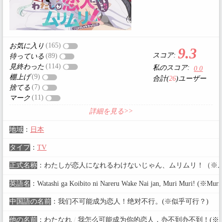
(165)
お気に入り
9.3
スコア:
(89)
待っている
(114)
見終わった
私のスコア:
0.0
(9)
棚上げ
合計(
26
)ユーザー
(7)
捨てる
(11)
マーク
詳細を見る>>
地域
：
日本
タイプ
：
TV
正式名称
：
わたしが恋人になれるわけないじゃん、ムリムリ！（※ム
英語名
：
Watashi ga Koibito ni Nareru Wake Nai jan, Muri Muri! (※Muri 
中国語の名前
：
我们不可能成为恋人！绝对不行。(※似乎可行？)
他の名前
：
わたなれ
/
我怎么可能成为你的恋人，办不到办不到！(※真