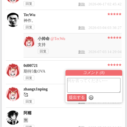
回复
2026-06-17 02:45:42
删除
TecWu
神作。
回复
2026-03-04 03:36:27
删除
小帅命
@TecWu
支持
回复
2026-07-03 14:29:04
删除
0d00721
期待5集OVA
コメント (
8
)
回复
2025-09-23 14:40:37
删除
zhangx1nping
🥰
😃
提出する
回复
2025-07-10 14:21:30
删除
阿糯
🈚