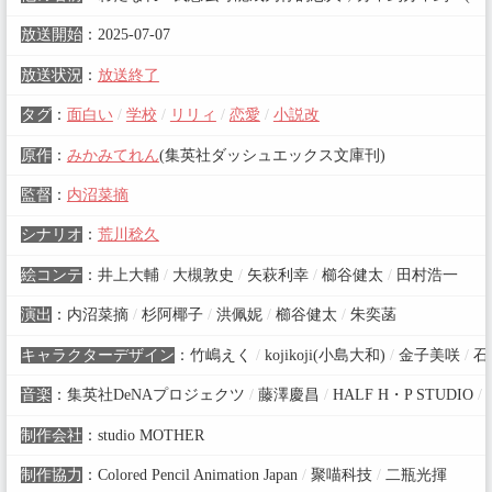
放送開始
：
2025-07-07
放送状況
：
放送終了
タグ
：
面白い
/
学校
/
リリィ
/
恋愛
/
小説改
原作
：
みかみてれん
(集英社ダッシュエックス文庫刊)
監督
：
内沼菜摘
シナリオ
：
荒川稔久
絵コンテ
：
井上大輔
/
大槻敦史
/
矢萩利幸
/
櫛谷健太
/
田村浩一
演出
：
内沼菜摘
/
杉阿椰子
/
洪佩妮
/
櫛谷健太
/
朱奕菡
キャラクターデザイン
：
竹嶋えく
/
kojikoji(小島大和)
/
金子美咲
/
石
音楽
：
集英社DeNAプロジェクツ
/
藤澤慶昌
/
HALF H・P STUDIO
/
制作会社
：
studio MOTHER
制作協力
：
Colored Pencil Animation Japan
/
聚喵科技
/
二瓶光揮