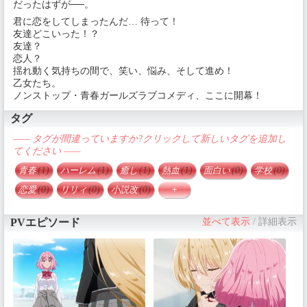
だったはずが──。
君に恋をしてしまったんだ… 待って！
友達どこいった！？
友達？
恋人？
揺れ動く気持ちの間で、笑い、悩み、そして進め！
乙女たち。
ノンストップ・青春ガールズラブコメディ、ここに開幕！
タグ
—— タグが間違っていますか?クリックして新しいタグを追加し
てください ——
青春
(1)
ハーレム
(1)
癒し
(1)
熱血
(1)
面白い
(0)
学校
(0)
恋愛
(0)
リリィ
(0)
小説改
(0)
+
PVエピソード
並べて表示
/
詳細表示