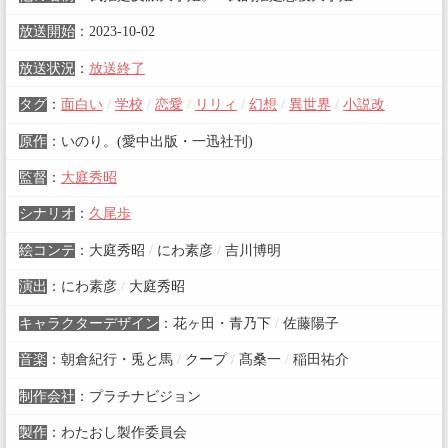
放送開始
：
2023-10-02
放送状況
：
放送終了
タグ
：
面白い
/
学校
/
恋愛
/
リリィ
/
幻想
/
異世界
/
小説改
原作
：
いのり。(愛中出版・一迅社刊)
監督
：
大庭秀昭
シナリオ
：
久尾歩
絵コンテ
：
大庭秀昭
/
にわ素彦
/
吉川博明
演出
：
にわ素彦
/
大庭秀昭
キャラクターデザイン
：
花ヶ田・青乃下
/
佐藤陽子
音楽
：
朝倉紀行・兎と馬
/
クープ
/
髙桑一
/
稲田祐介
制作会社
：
プラチナビジョン
製作
：
わたおし製作委員会