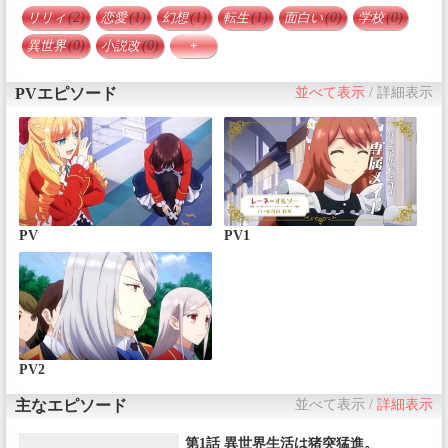
リリィ
(2)
恋愛
(1)
幻想
(1)
転生
(1)
面白い
(0)
学校
(0)
異世界
(0)
小説改
(0)
+
PVエピソード
並べて表示
/
詳細表示
PV
PV1
PV2
主なエピソード
並べて表示
/
詳細表示
第1話 異世界生活は猪突猛進。