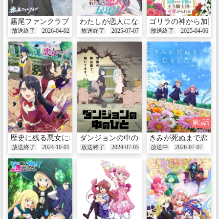
霧尾ファンクラブ
わたしが恋人になれるわけないじゃん、ム
ゴリラの神から加護
放送終了
2026-04-02
放送終了
2025-07-07
放送終了
2025-04-06
第5話
歴史に残る悪女になるぞ
ダンジョンの中のひと
きみが死ぬまで恋を
放送終了
2024-10-01
放送終了
2024-07-05
放送中
2026-07-07