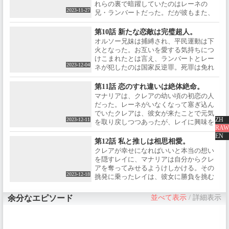
運動を起こしていた。貴族と平民の間に
れらの裏で暗躍していたのはレーネの
緊張感が漂う中、ユーの側仕えであるデ
2023-11-27
兄・ランバートだった。だが彼もまた、
ィードが、平民運動家の学院生に、魔法
隣国であるナー帝国に愛する妹・レーネ
で大怪我を負わせてしまう。
の命を人質に、国を裏切るような企てに
第10話 新たな恋敵は完璧超人。
加担させられていた。その見返りはレー
オルソー兄妹は捕縛され、平民運動は下
ネとの国外脱出。突如現れた仮面の男の
火となった。お互いを愛する気持ちにつ
加勢もあり、貴族を殺すべく学院に解き
けこまれたとは言え、ランバートとレー
放たれてしまった魔物キマイラを、レイ
2023-12-04
ネが犯したのは国家反逆罪。死罪は免れ
とクレアは力を合わせ撃退しようとす
ないとされていたが、クレア、そしてセ
る。
インの助命嘆願を国王が受け入れ、国外
第11話 恋のすれ違いは絶体絶命。
追放となった。しかし、幼い頃から一緒
マナリアは、クレアの幼い頃の初恋の人
だったレーネと別れ、クレアの気持ちは
だった。レーネがいなくなって塞ぎ込ん
沈んでいた。そんなクレアのもとに、一
でいたクレアは、彼女が来たことで元気
通の手紙が届く。差出人はマナリア＝ス
ZH
2023-12-11
を取り戻しつつあったが、レイに興味を
ース。クレアが「お姉さま」と慕う幼馴
RAW
持ったマナリアは、当てつけのようにレ
EN
染だった。
イがやっていたクレアの身の回りの世話
第12話 私と推しは相思相愛。
をし始める。これまでのようにクレアの
クレアが幸せになればいいと本当の想い
そばにいられない日々が続き、レイの我
を隠すレイに、マナリアは自分からクレ
慢も限界に近づきつつあった。
アを奪ってみせるようけしかける。その
2023-12-18
挑発に乗ったレイは、彼女に勝負を挑む
も敗れ、絶望の中、クレアのメイドを辞
めてしまう。そんなレイに、マナリアは
余分なエピソード
並べて表示
/
詳細表示
クレアを慰み者にすると宣言。レイは、
天秤に供物を捧げ想いの重さを量る「ア
モルの祭式」で再び勝負を挑む。