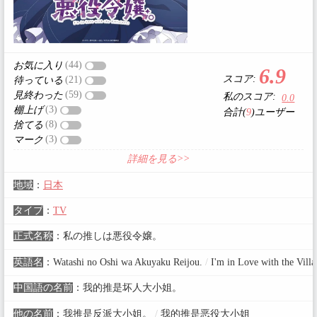
(44)
お気に入り
6.9
スコア:
(21)
待っている
(59)
見終わった
私のスコア:
0.0
(3)
棚上げ
合計(
9
)ユーザー
(8)
捨てる
(3)
マーク
詳細を見る>>
地域
：
日本
タイプ
：
TV
正式名称
：
私の推しは悪役令嬢。
英語名
：
Watashi no Oshi wa Akuyaku Reijou.
/
I'm in Love with the Villa
中国語の名前
：
我的推是坏人大小姐。
他の名前
：
我推是反派大小姐。
/
我的推是恶役大小姐