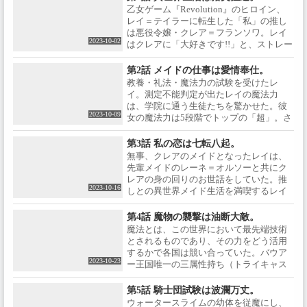
乙女ゲーム『Revolution』のヒロイン、
レイ＝テイラーに転生した「私」の推し
は悪役令嬢・クレア＝フランソワ。レイ
2023-10-02
はクレアに「大好きです!!」と、ストレー
トに想いを告げるも、逆に毛嫌いされて
しまう。クレアに何度いじわるされて
第2話 メイドの仕事は愛情奉仕。
も、それを“ご褒美”とし、嬉々として受
教養・礼法・魔法力の試験を受けたレ
け入れるレイ。そんなレイにクレアは、
イ。測定不能判定が出たレイの魔法力
次の試験で自分が勝ったら、王立学院を
は、学院に通う生徒たちを驚かせた。彼
自ら去るよう言い渡す。
2023-10-09
女の魔法力は5段階でトップの「超」。さ
らに「地」「水」「火」「風」のうち、
ひとりが1つの属性を持つのが一般的な世
第3話 私の恋は七転八起。
界で、レイは極めて特異な「地」と
無事、クレアのメイドとなったレイは、
「水」の二属性持ち（デュアルキャスタ
先輩メイドのレーネ＝オルソーと共にク
ー）だった。クレアとの賭けに勝利し、
レアの身の回りのお世話をしていた。推
学園を去らずに済んだレイは、さらにク
2023-10-16
しとの異世界メイド生活を満喫するレイ
レアに近づくべく、クレア付きのメイド
だが、乙女ゲームではヒロインである。
の面接を受ける。
第一王子のロッド＝バウアーに興味を持
第4話 魔物の襲撃は油断大敵。
たれ、チェスをすることに。何とか好感
魔法とは、この世界において最先端技術
度を下げようとするも、ますます興味を
とされるものであり、その力をどう活用
持たれてしまう。そんな中でもレイは、
するかで各国は競い合っていた。バウア
第二王子・セイン＝バウアーに思いを寄
2023-10-23
ー王国唯一の三属性持ち（トライキャス
せるクレアのため、とあるゲームを提案
ター）であり、この国の魔法技術の基礎
する。
を築いたとされるトリッド先生のもと、
第5話 騎士団試験は波瀾万丈。
野外の訓練場で魔法の授業が行われてい
ウォータースライムの幼体を従魔にし、