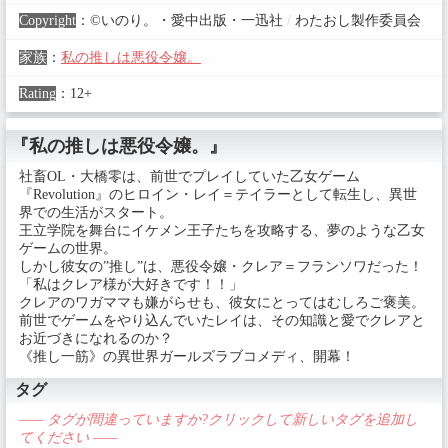
Copyright
：
©いのり。・愛中出版・一迅社
/
わたおし製作委員会
家族
：
私の推しは悪役令嬢。
Rating
：
12+
『私の推しは悪役令嬢。』
社畜OL・大橋零は、前世でプレイしていた乙女ゲーム
『Revolution』のヒロイン・レイ＝テイラーとして転生し、異世
界での生活がスタート。
王立学院を舞台にイケメン王子たちを攻略する、夢のような乙女
ゲームの世界。
しかし彼女の”推し”は、悪役令嬢・クレア＝フランソワだった！
「私はクレア様が大好きです！！」
クレアのワガママも嫌がらせも、彼女にとってはむしろご褒美。
前世でゲームをやり込んでいたレイは、その知識と愛でクレアと
お近づきになれるのか？
《推し一筋》の異世界ガールズラブコメディ、開幕！
タグ
—— タグが間違っていますか?クリックして新しいタグを追加し
てください ——