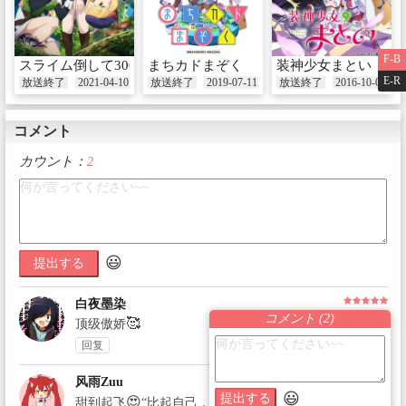
F-B
スライム倒して300年、知らないうちにレベルMAXになってま
まちカドまぞく
装神少女まとい
E-R
放送終了
2021-04-10
放送終了
2019-07-11
放送終了
2016-10-04
コメント
カウント：
2
😃
提出する
白夜墨染
コメント (
2
)
🥰
顶级傲娇
回复
2025-12-07 04:44:04
删除
风雨Zuu
😃
提出する
😍
甜到起飞
“比起自己，我更希望克蕾雅大人幸福”这句