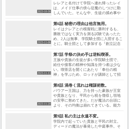
た。その実践訓練の最中、学院生が放っ
レレアと名付けて学院へ連れ帰ったレイ
た魔法弾が森へと流れたことがきっかけ
は、メイド仕事の傍ら従魔のしつけに勤
となり、学院生たちの前に魔物であるウ
2023-10-30
しんでいた。そんな中、生徒の揉め事や
ォータースライムが現れる。
敷地内の魔物の討伐などを取り仕切る王
立学院の自治組織・学院騎士団に入るた
第6話 秘密の理由は他言無用。
めの選抜試験が始まった。筆記試験を突
レイはクレアとの模擬戦に勝利するも、
破したクレアとレイとミシャ、そしてロ
勝敗ではなく実力を測る試験であったた
ッド、セイン、ユーは、実技試験である1
め、2人は無事、学院騎士団に入団するこ
対1の模擬戦に臨む。
2023-11-06
とに。騎士団として参加する『創立記念
祭』での出し物も、男女逆転喫茶に決定
した。レイとクレアの初仕事は、レーネ
第7話 学祭の決め手は逆転喫茶。
の実兄であり副団長のランバート＝オル
王族や貴族の生徒が多い学院騎士団で、
ソーに頼まれた、夜の校舎でたびたび目
給仕や接客の精神や知識を持つ者は少な
撃される不審な人影と調理室の幽霊の噂
い。喫茶店を開くにあたり「奉仕の精
の調査。二人は一緒に夜の校舎の見回り
2023-11-13
神」を学ぶため、ロッドが講師として招
をすることになったのだが…。
いたのは、クレアのメイド・レーネだっ
た。レーネの意外な指導力もあり、接客
第8話 渦巻く流れは権謀術数。
を身に着けていく団員たち。レイも、前
バウアー王国は、力を持った豪族が王室
世での知識をもとに喫茶店で提供するレ
や貴族となり、平民から税を徴収し領地
シピを考案するなど、着々と準備が進ん
の安寧に努めてきた。だが魔法の台頭に
でいく。かくして『創立記念祭』の幕が
2023-11-20
より、その均衡は崩れてきている。能力
上がった。
主義を掲げるロセイユ国王によって、学
院内においては貴族も平民も平等を謳っ
第9話 私の主は永遠不変。
ていたのだが、それでも差別は存在し、
学院内で起っていた貴族と平民の対立。
不満を持った学院生が平等を求めて平民
ディードの魔法が暴発した中庭事件。そ