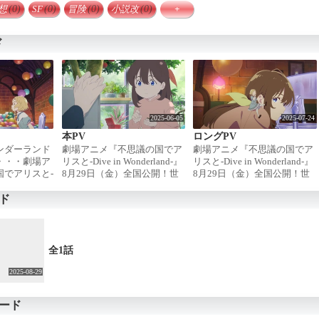
想
(0)
SF
(0)
冒険
(0)
小説改
(0)
+
ド
2025-06-05
2025-07-24
本PV
ロングPV
ンダーランド
劇場アニメ『不思議の国でア
劇場アニメ『不思議の国でア
・・・劇場ア
リスと-Dive in Wonderland-』
リスと-Dive in Wonderland-』
国でアリスと-
8月29日（金）全国公開！世
8月29日（金）全国公開！世
land-』8月29日
界中で愛される『不思議の国
界中で愛される『不思議の国
！世界中で愛
のアリス』をP. A. WORKS
のアリス』をP. A. WORKS
ド
の国のアリ
が、日本で初めて劇場アニメ
が、日本で初めて劇場アニメ
ORKSが、日本
化！【イントロ】ようこ
化！【イントロ】ようこ
ニメ化！『不
そ！‟あたりまえ”がない世界
そ！‟あたりまえ”がない世界
Dive in
へ / あの世界的名作『不思議
へ / あの世界的名作『不思議
全1話
』声の出演：原
の国のアリス』が、日本で初
の国のアリス』が、日本で初
ュ / 原作：
めての劇場アニメーション
めての劇場アニメーション
2025-08-29
アリス』(ルイ
化！アニメーション制作を、
化！アニメーション制作を、
監督：篠原俊哉
「SHIROBAKO」『劇場版プ
「SHIROBAKO」『劇場版プ
ード
 / アニメーシ
ロジェクトセカイ 壊れた世界
ロジェクトセカイ 壊れた世界
WORKS / 製作
と歌えないミク』等を手掛け
と歌えないミク』等を手掛け