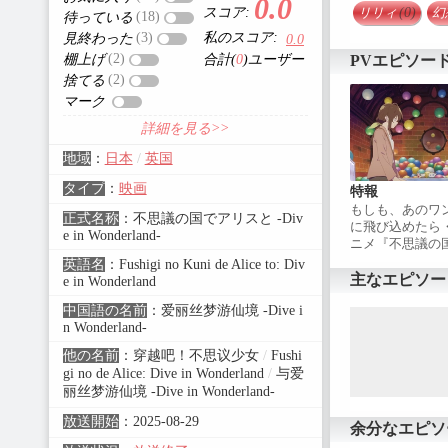
0.0
リリィ
(0)
幻
スコア:
(18)
待っている
私のスコア:
(3)
見終わった
0.0
(2)
PVエピソー
棚上げ
合計(
0
)ユーザー
(2)
捨てる
マーク
詳細を見る>>
地域
：
日本
/
英国
タイプ
：
映画
特報
もしも、あのワ
正式名称
：
不思議の国でアリスと -Div
に飛び込めたら
e in Wonderland-
ニメ『不思議の
Dive in Wonder
英語名
：
Fushigi no Kuni de Alice to: Div
（金）全国公開
主なエピソー
e in Wonderland
される『不思議
中国語の名前
：
爱丽丝梦游仙境 -Dive i
ス』をP. A. W
n Wonderland-
で初めて劇場ア
思議の国でアリスと–
他の名前
：
穿越吧！不思议少女
/
Fushi
Wonderland-
gi no de Alice: Dive in Wonderland
/
与爱
菜乃華 マイカ ピ
丽丝梦游仙境 -Dive in Wonderland-
『不思議の国の
ス・キャロル)
放送開始
：
2025-08-29
余分なエピソ
/ 脚本：柿原優子
ョン制作：P. A. 