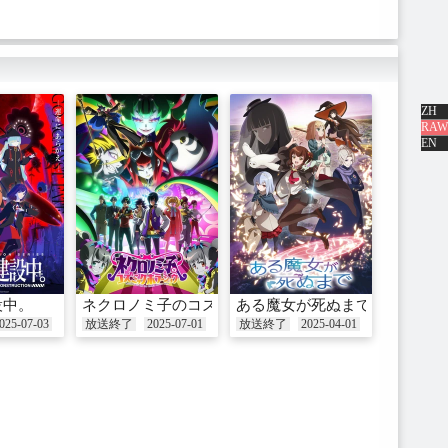
ZH
RAW
EN
を追放されたので、王都で気ままに暮らしたい
設中。
ネクロノミ子のコズミックホラーショウ
ある魔女が死ぬまで
025-07-03
放送終了
2025-07-01
放送終了
2025-04-01