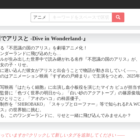
スと -Dive in Wonderland-』
る『不思議の国のアリス』を劇場アニメ化！
ンダーランドに飛び込めたら…
ルが生み出した世界中で読み継がれる名作『不思議の国のアリス』が、
女の子・りせ。
に迷い込んだ彼女がアリスと出会うことで物語が動き出していく――。
のはアニメーション映画『すずめの戸締まり』で主演をつとめ、2025
。
写映画『はたらく細胞』に出演し血小板役を演じたマイカ ピュが担当
監督に「色づく世界の明日から」「白い砂のアクアトープ」の篠原俊哉
ひとりごと」「アオのハコ」の柿原優子。
制作を「SHIROBAKO」「スキップとローファー」等で知られるP.A.
ス』の世界観に挑む。
なたも、このワンダーランドに、りせと一緒に飛び込んでみませんか？
違っていますか?クリックして新しいタグを追加してください ——