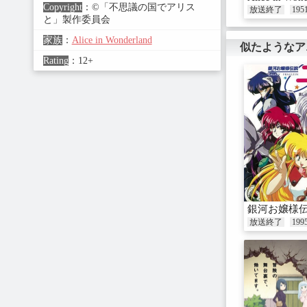
Copyright
：
©「不思議の国でアリス
放送終了
195
と」製作委員会
家族
：
Alice in Wonderland
似たようなア
Rating
：
12+
銀河お嬢様
放送終了
199