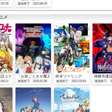
リー】失敗しないように空気
リー】失敗しないように空気
1-07-28
放送終了
2025-08-29
を読んでるはずなのに、みん
を読んでるはずなのに、みん
なと同じようにやってるの
なと同じようにやってるの
に、なんでうまくいかないん
に、なんでうまくいかないん
ニメ
だろう――人生に迷っていた
だろう――人生に迷っていた
大学生の安曇野りせは、ある
大学生の安曇野りせは、ある
日、亡き祖母が遺した招待状
日、亡き祖母が遺した招待状
に導かれて、”不思議の国“へ
に導かれて、”不思議の国“へ
と入り込んでしまう。そこで
と入り込んでしまう。そこで
アリスという少女と出会い、
アリスという少女と出会い、
一緒に旅をすることに。白ウ
一緒に旅をすることに。白ウ
サギや青虫、ハートの女王に
サギや青虫、ハートの女王に
トランプ兵、マッドハッター
トランプ兵、マッドハッター
と三月ウサギ、ハンプティダ
と三月ウサギ、ハンプティダ
ンプティ、双子のトゥイード
ンプティ、双子のトゥイード
ルダムとトゥイードルディー
ルダムとトゥイードルディー
にチェシャ猫に……次々にり
にチェシャ猫に……次々にり
せの前に現れるへんてこりん
せの前に現れるへんてこりん
伝説ユナ～哀しみのセイレーン～
「お前ごときが魔王に勝てると思うな」と勇者パーティ
終末ツーリング
神椿市建
な不思議の国の住人たち！そ
な不思議の国の住人たち！そ
5-09-21
放送終了
2026-01-08
放送終了
2025-10-04
放送終了
2
して、巻き起こるハチャメチ
して、巻き起こるハチャメチ
ャな大騒動！？アリスとめぐ
ャな大騒動！？アリスとめぐ
る、とびっきりおかしな冒険
る、とびっきりおかしな冒険
で、りせはどんな未来を選ぶ
で、りせはどんな未来を選ぶ
のか――この冒険で、明日が
のか――この冒険で、明日が
きっと笑顔に変わる / 【声の
きっと笑顔に変わる / 【声の
出演】原 菜乃華 マイカ ピュ
出演】原 菜乃華 マイカ ピュ