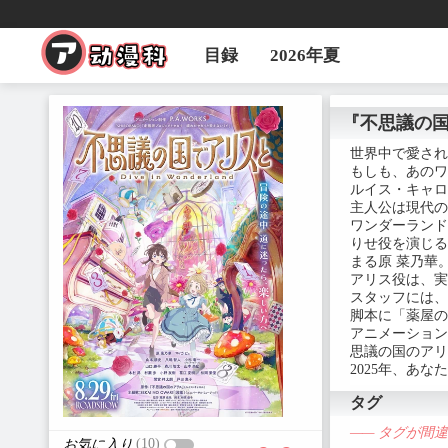
目録
2026年夏
『不思議の国でアリ
世界中で愛され
もしも、あのワ
ルイス・キャロ
主人公は現代の
ワンダーランド
りせ役を演じる
まる原 菜乃華
アリス役は、実
スタッフには、
脚本に「薬屋の
アニメーション
思議の国のアリ
2025年、あ
タグ
—— タグが間
(10)
お気に入り