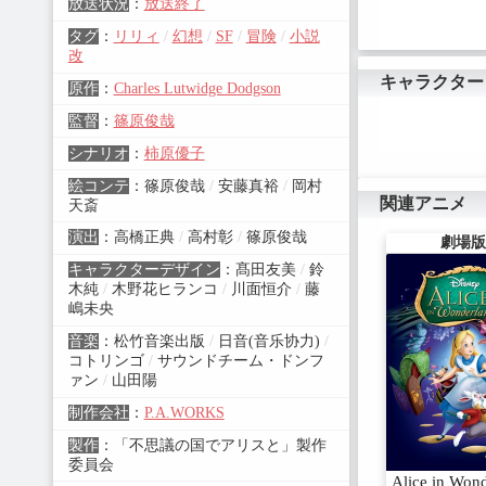
放送状況
：
放送終了
幹事：松竹 TBS
タグ
：
リリィ
/
幻想
/
SF
/
冒険
/
小説
ⓒ「不思議の国
製作委員会
改
キャラクター
原作
：
Charles Lutwidge Dodgson
監督
：
篠原俊哉
シナリオ
：
柿原優子
絵コンテ
：
篠原俊哉
/
安藤真裕
/
岡村
関連アニメ
天斎
演出
：
高橋正典
/
高村彰
/
篠原俊哉
劇場版
キャラクターデザイン
：
髙田友美
/
鈴
木純
/
木野花ヒランコ
/
川面恒介
/
藤
嶋未央
音楽
：
松竹音楽出版
/
日音(音乐协力)
/
コトリンゴ
/
サウンドチーム・ドンフ
ァン
/
山田陽
制作会社
：
P.A.WORKS
製作
：
「不思議の国でアリスと」製作
委員会
Alice in Won