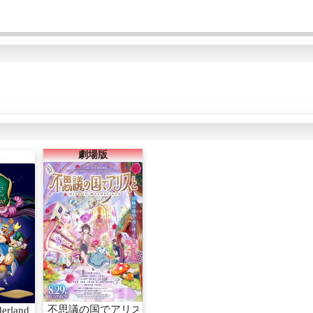
テレビ /
るP. A. WORKS、監督を、
るP. A. WORKS、監督を、
でアリスと」
「色づく世界の明日から」
「色づく世界の明日から」
「白い砂のアクアトープ」の
「白い砂のアクアトープ」の
篠原俊哉、脚本を、「薬屋の
篠原俊哉、脚本を、「薬屋の
ひとりごと」「アオのハコ」
ひとりごと」「アオのハコ」
の柿原優子、そして、コンセ
の柿原優子、そして、コンセ
プトデザインを「ファイナル
プトデザインを「ファイナル
ファンタジー」シリーズの新
ファンタジー」シリーズの新
井清志が担当するほか実力あ
井清志が担当するほか実力あ
ふれるドリームチームがアリ
ふれるドリームチームがアリ
スの世界感に挑む！ある
スの世界感に挑む！ある
日、‟不思議の国”に迷い込む
日、‟不思議の国”に迷い込む
大学生・りせ役を、アニメ映
大学生・りせ役を、アニメ映
劇場版
画『すずめの戸締まり』で主
画『すずめの戸締まり』で主
演を務めた原菜乃華、アリス
演を務めた原菜乃華、アリス
役を、実写映画『はたらく細
役を、実写映画『はたらく細
胞』で血小板役を演じたマイ
胞』で血小板役を演じたマイ
カ ピュ。さらに、松岡茉優、
カ ピュ。さらに、松岡茉優、
山本耕史、八嶋智人、小杉竜
山本耕史、八嶋智人、小杉竜
一（ブラックマヨネーズ）、
一（ブラックマヨネーズ）、
山口勝平、森川智之、山本高
山口勝平、森川智之、山本高
広、間宮祥太朗、戸田恵子ら
広、間宮祥太朗、戸田恵子ら
超豪華キャストが集結。夢見
超豪華キャストが集結。夢見
るすべての人に、まだ誰も体
るすべての人に、まだ誰も体
験したことのない“不思議の
験したことのない“不思議の
国”への扉が開く。【ストー
国”への扉が開く。【ストー
不思議の国でアリスと -Dive in Wonderland-
derland