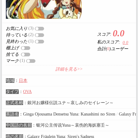
(3)
お気に入り
0.0
スコア:
(2)
待っている
(1)
見終わった
私のスコア:
0.0
棚上げ
合計(
0
)ユーザー
捨てる
(1)
マーク
詳細を見る>>
地域
：
日本
タイプ
：
OVA
正式名称
：
銀河お嬢様伝説ユナ～哀しみのセイレーン～
英語名
：
Ginga Ojousama Densetsu Yuna: Kanashimi no Siren
/
Galaxy Fra
中国語の名前
：
银河公主传说Yuna～哀伤的海妖塞壬～
他の名前
：
Galaxy Fräulein Yuna: Siren's Sadness