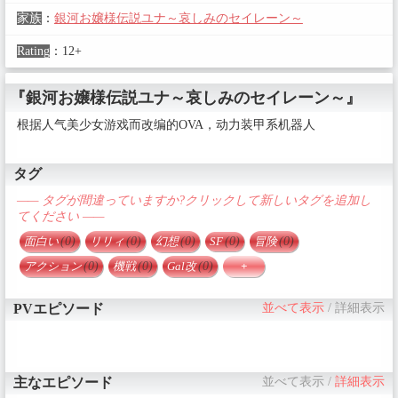
家族
：
銀河お嬢様伝説ユナ～哀しみのセイレーン～
Rating
：
12+
『銀河お嬢様伝説ユナ～哀しみのセイレーン～』
根据人气美少女游戏而改编的OVA，动力装甲系机器人
タグ
—— タグが間違っていますか?クリックして新しいタグを追加し
てください ——
面白い
(0)
リリィ
(0)
幻想
(0)
SF
(0)
冒険
(0)
アクション
(0)
機戦
(0)
Gal改
(0)
+
PVエピソード
並べて表示
/
詳細表示
主なエピソード
並べて表示
/
詳細表示