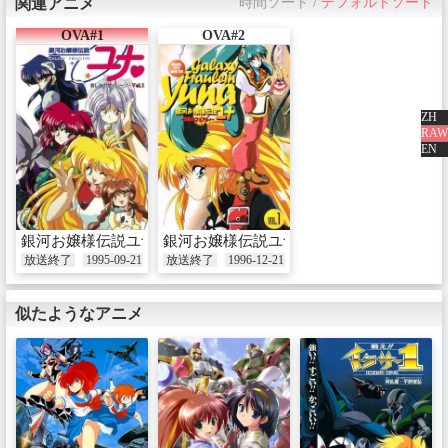
関連アニメ
時間ソート
/
デフォルトソート
OVA#1
OVA#2
ZH
RAW
EN
銀河お嬢様伝説ユナ～哀しみのセイレーン～
銀河お嬢様伝説ユナ ～深闇のフェアリィ
放送終了
1995-09-21
放送終了
1996-12-21
似たようなアニメ