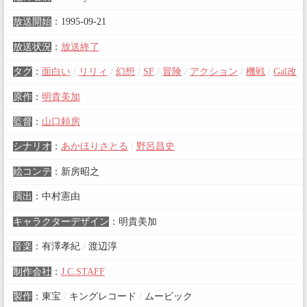
放送開始
：
1995-09-21
放送状況
：
放送終了
タグ
：
面白い
/
リリィ
/
幻想
/
SF
/
冒険
/
アクション
/
機戦
/
Gal改
原作
：
明貴美加
監督
：
山口頼房
シナリオ
：
あかほりさとる
/
野呂昌史
絵コンテ
：
新房昭之
演出
：
中村憲由
キャラクターデザイン
：
明貴美加
音楽
：
有澤孝紀
/
渡辺淳
制作会社
：
J.C.STAFF
製作
：
東宝
/
キングレコード
/
ムービック