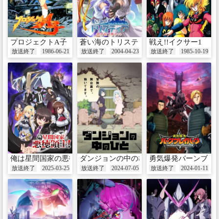
プロジェクトA子
蒼い海のトリスティア
戦え!!イクサー1
放送終了
1986-06-21
放送終了
2004-04-23
放送終了
1985-10-19
俺は星間国家の悪徳領主!
ダンジョンの中のひと
勇気爆発バーンブレ
放送終了
2025-03-25
放送終了
2024-07-05
放送終了
2024-01-11