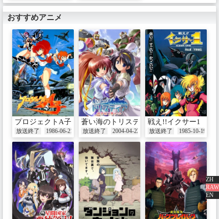
おすすめアニメ
プロジェクトA子
蒼い海のトリスティア
戦え!!イクサー1
放送終了
1986-06-21
放送終了
2004-04-23
放送終了
1985-10-19
ZH
RAW
EN