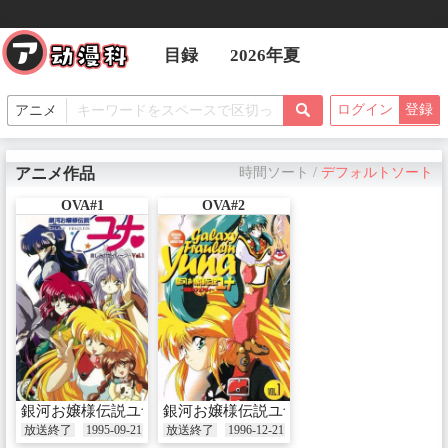
目録
2026年夏
ログイン
登録
アニメ作品
時間ソート
/
デフォルトソート
OVA#1
OVA#2
銀河お嬢様伝説ユナ～哀しみのセイレーン～
銀河お嬢様伝説ユナ ～深闇のフェアリィ
放送終了
1995-09-21
放送終了
1996-12-21