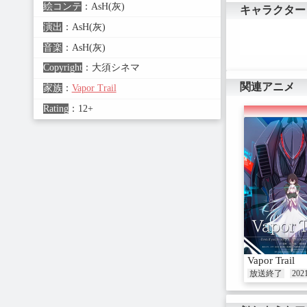
絵コンテ
：
AsH(灰)
キャラクター
演出
：
AsH(灰)
音楽
：
AsH(灰)
Copyright
：
大須シネマ
関連アニメ
家族
：
Vapor Trail
Rating
：
12+
Vapor Trail
放送終了
202