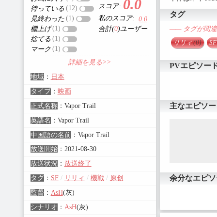
0.0
スコア:
(12)
待っている
タグ
私のスコア:
(1)
見終わった
0.0
(1)
—— タグが間
棚上げ
合計(
0
)ユーザー
(1)
捨てる
リリィ
(0)
SF
(1)
マーク
詳細を見る>>
PVエピソー
地域
：
日本
タイプ
：
映画
主なエピソー
正式名称
：
Vapor Trail
英語名
：
Vapor Trail
中国語の名前
：
Vapor Trail
放送開始
：
2021-08-30
放送状況
：
放送終了
余分なエピソ
タグ
：
SF
/
リリィ
/
機戦
/
原创
監督
：
AsH
(灰)
シナリオ
：
AsH
(灰)