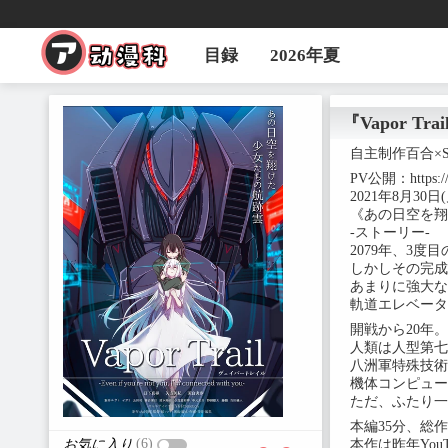
目録
2026年夏
『Vapor Tra
自主制作百合×SF
PV公開：https://
2021年8月30
《あの日空を翔
-ストーリー-
2079年、3
しかしその完成
あまりに強大な
軌道エレベータ
開戦から20年。
人類は人型第七
八洲軍特殊技術
機体コンピュー
ただ、ふたり一
本編35分、総作
(6)
本作は昨年You
お気に入り