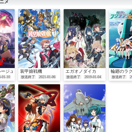
ニメ
ルージュ
装甲娘戦機
エガオノダイカ
輪廻のラ
4-01-10
放送終了
2021-01-06
放送終了
2019-01-04
放送終了
2