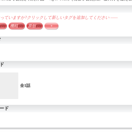
違っていますか?クリックして新しいタグを追加してください ——
(0)
機戦
(0)
原创
(0)
+
ド
ド
全1話
ード