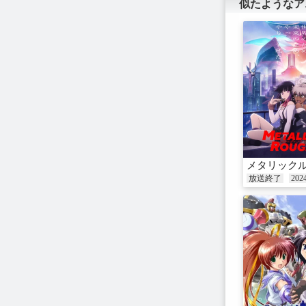
似たようなア
メタリック
放送終了
202