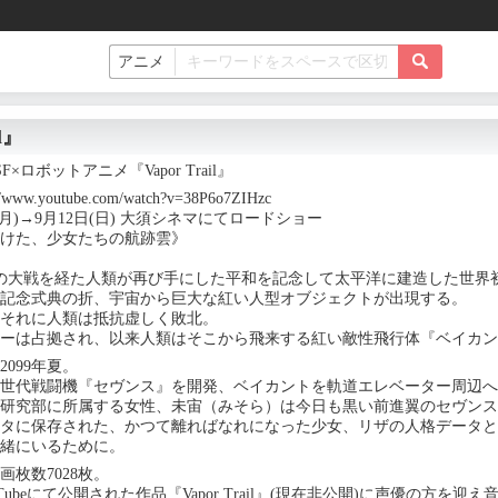
il』
×ロボットアニメ『Vapor Trail』
www.youtube.com/watch?v=38P6o7ZIHzc
日(月)→9月12日(日) 大須シネマにてロードショー
けた、少女たちの航跡雲》
度目の大戦を経た人類が再び手にした平和を記念して太平洋に建造した世界
記念式典の折、宇宙から巨大な紅い人型オブジェクトが出現する。
それに人類は抵抗虚しく敗北。
ーは占拠され、以来人類はそこから飛来する紅い敵性飛行体『ベイカン
2099年夏。
世代戦闘機『セヴンス』を開発、ベイカントを軌道エレベーター周辺へ
研究部に所属する女性、未宙（みそら）は今日も黒い前進翼のセヴンス《F/
タに保存された、かつて離ればなれになった少女、リザの人格データと
緒にいるために。
画枚数7028枚。
Tubeにて公開された作品『Vapor Trail』(現在非公開)に声優の方