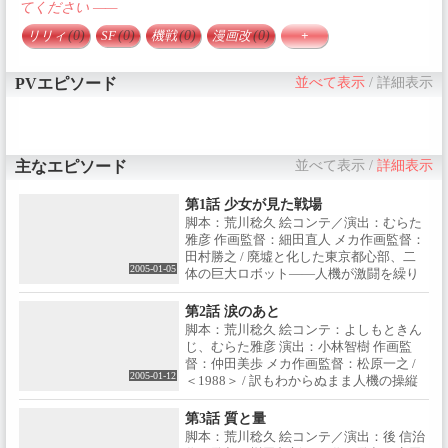
てください ——
リリィ
(0)
SF
(0)
機戦
(0)
漫画改
(0)
+
PVエピソード
並べて表示
/
詳細表示
主なエピソード
並べて表示
/
詳細表示
第1話 少女が見た戦場
脚本：荒川稔久 絵コンテ／演出：むらた
雅彦 作画監督：細田直人 メカ作画監督：
田村勝之 / 廃墟と化した東京都心部、二
2005-01-05
体の巨大ロボット――人機が激闘を繰り
広げていた。劣勢を強いられる青い人機
のコクピットで、黒髪の少女が呟く。
第2話 涙のあと
「消すしかない……あの娘を！」1988年
脚本：荒川稔久 絵コンテ：よしもときん
の日本。プラモ好きの中学生・津崎青葉
じ、むらた雅彦 演出：小林智樹 作画監
は、突然現れた女装男に連れ去られてし
督：仲田美歩 メカ作画監督：松原一之 /
まった。隙を見て逃げ出した青葉は、自
2005-01-12
＜1988＞ / 訳もわからぬまま人機の操縦
分の居場所が日本とは思えぬ密林である
桿を握り、敵を撃破した青葉は、ベネズ
ことを知る。彷徨った末、青葉が見つけ
エラの密林、アンヘルの秘密基地へと帰
第3話 質と量
たものは秘密基地と人機――モリビト2号
等する。そこで青葉を待っていたのは、
脚本：荒川稔久 絵コンテ／演出：後 信治
だった。追っ手から隠れようと、モリビ