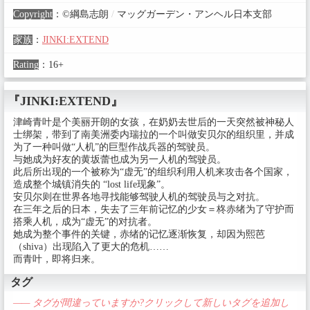
Copyright
：
©綱島志朗
/
マッグガーデン・アンヘル日本支部
家族
：
JINKI:EXTEND
Rating
：
16+
『JINKI:EXTEND』
津崎青叶是个美丽开朗的女孩，在奶奶去世后的一天突然被神秘人
士绑架，带到了南美洲委内瑞拉的一个叫做安贝尔的组织里，并成
为了一种叫做“人机”的巨型作战兵器的驾驶员。
与她成为好友的黄坂蕾也成为另一人机的驾驶员。
此后所出现的一个被称为“虚无”的组织利用人机来攻击各个国家，
造成整个城镇消失的 “lost life现象”。
安贝尔则在世界各地寻找能够驾驶人机的驾驶员与之对抗。
在三年之后的日本，失去了三年前记忆的少女＝柊赤绪为了守护而
搭乘人机，成为“虚无”的对抗者。
她成为整个事件的关键，赤绪的记忆逐渐恢复，却因为熙芭
（shiva）出现陷入了更大的危机……
而青叶，即将归来。
タグ
—— タグが間違っていますか?クリックして新しいタグを追加し