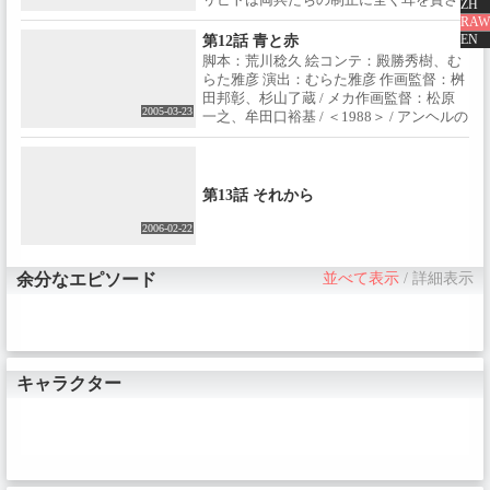
負を賭けた一撃を見切られ、撃墜されて
ZH
闘する赤緒の心に、｢戦ってはいけな
覚醒を促してしまったせいかもしれな
ず、その強大な破壊力でたちまち東京湾
負傷してしまう。
RAW
い……｣あの声がまた響いた。混乱する赤
い、と語る。その頃、赤緒は絶海の孤島
岸の市街地を破壊しつくした。4体の人機
EN
第12話 青と赤
緒の姿に、シバは自分の仕掛けたゲーム
で目を醒ます。シバに拉致され、八将陣
の力を合せてリバウンドフォールを繰り
脚本：荒川稔久 絵コンテ：殿勝秀樹、む
が、詰めに入ったことを確信する。＜
のハマドに虐待されかけた彼女を救った
出しても、キリビトを海中へと押し返
らた雅彦 演出：むらた雅彦 作画監督：桝
1991＞ / 静花との戦いから3年。青葉は黒
のも、またシバだった。自分のことを｢悪
し、その活動を一時的にストップさせる
田邦彰、杉山了蔵 / メカ作画監督：松原
将との決闘で命を落とした現太の遺志を
魔ちゃん?｣と呼び、親しげに接してくる
ことしかできなかった。必死で人機を修
2005-03-23
一之、牟田口裕基 / ＜1988＞ / アンヘルの
抱き、古代人機との戦いを続けていた。
シバの屈託のなさに、敵とは知りつつ奇
復するエルニィたちだが、再度の襲撃に
人機部隊とキリビトの戦いが始まった。
｢私もこれから向うわ……日本に｣現太の
妙な親近感を覚える赤緒。しかし、束の
耐えられる可能性は少ない。そんな中、
単座仕様のモリビト2号を駆る青葉は、赤
墓前に告げ、青葉はキョムの拠点を追っ
間の安息を打ち破るかのように飛来した
太平洋を越えて一機の連絡機が厚木基地
緒が自分を呼んでいるのを感じる。青葉
て東京へと旅立つ。
巨大な人機。それこそ、現太が死の間際
に到着した。乗っていたのは、戦士とし
にチャンスを与えるため、囮となってキ
第13話 それから
に言い残した恐るべき赤い人機、黒将の
て、女性として成長した青葉だった。｢初
リビトの攻撃を引き付ける良平たち。降
野望を仕上げるための切り札・キリビト
めまして、皆さん。私は悪魔の片割れで
りしきる雨の中、戦いは湾岸から芝、六
2006-02-22
であった。
す｣柊神社で一同に南から一同に紹介され
本木へと舞台を移していく。｢目を醒まし
た青葉は、シバから聞いた黒将の最終的
て！赤緒さん！｣必死に呼びかける青葉の
な企みを語り始める。両兵の父・現太と
余分なエピソード
並べて表示
/
詳細表示
叫びも修羅と化した赤緒には届かない。
彼を想う赤菜。そして白矢＝黒将が赤菜
５体の人機がキリビトを抑え込んだ隙
に抱いた歪んだ愛情が、現太への底知れ
に、コクピットを傷つけず血塊炉を狙い
ぬ憎悪を生み出したことが全ての始まり
打とうとする青葉だが、人機の活動を無
だったのだ。
力化する赤緒の能力によって、逆に一同
は大きなダメージを負わされる。｢消すし
キャラクター
かない……あの子を……この世から！｣悲
痛な決意を固めた青葉は、モリビト２号
の非常用ブーストスイッチを押す。モリ
ビト２号は限界を超えたパワーでキリビ
トに体当たりを加え、数十キロの距離を
吹き飛んで箱根山地の山肌にめり込ませ