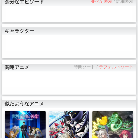
余分なエピソード
並べて表示
/
詳細表示
キャラクター
関連アニメ
時間ソート
/
デフォルトソート
似たようなアニメ