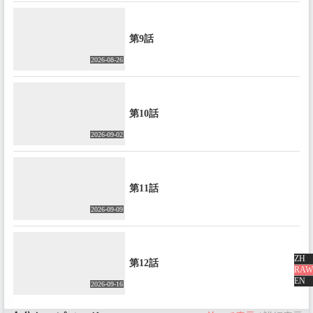
第9話
2026-08-26
第10話
2026-09-02
第11話
2026-09-09
ZH
第12話
RAW
EN
2026-09-16