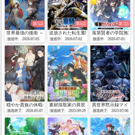
第5話
第6話
第7話
世界最強の後衛 ～迷宮国の新人探索者～
追放された転生重騎士はゲーム知識で無
落第賢者の学院無双
放送中
2026-07-05
放送中
2026-07-02
放送中
2026-07-01
穏やか貴族の休暇のすすめ。
素材採取家の異世界旅行記
異世界黙示録マイノ
放送終了
2026-01-07
放送終了
2025-09-29
放送終了
2025-07-06