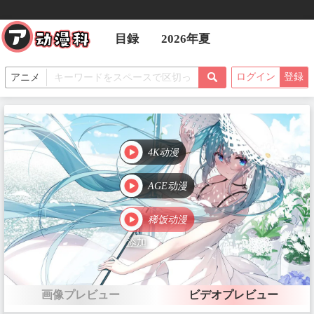
目録
2026年夏
第1話 銭湯の吸血鬼
放送：2025-01-11
ログイン
登録
第2話 不愉快な吸血鬼
放送：2025-01-18
4K动漫
AGE动漫
第3話 フランケンと吸血鬼
放送：2025-01-25
稀饭动漫
添加
第4話 雑魚寝の吸血鬼
画像プレビュー
ビデオプレビュー
放送：2025-02-01