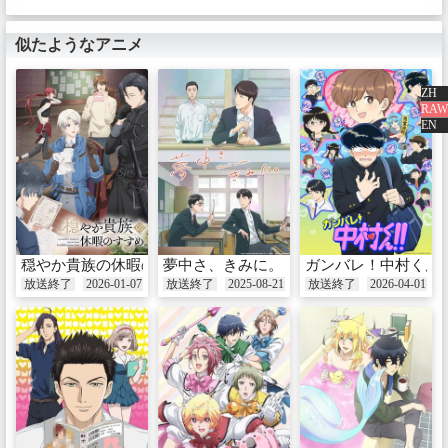
放送：2025-03-29
似たようなアニメ
余分なエピソード
ZH
RAW
EN
穏やか貴族の休暇のすすめ。
夢中さ、きみに。
ガンバレ！中村くん
放送終了
2026-01-07
放送終了
2025-08-21
放送終了
2026-04-01