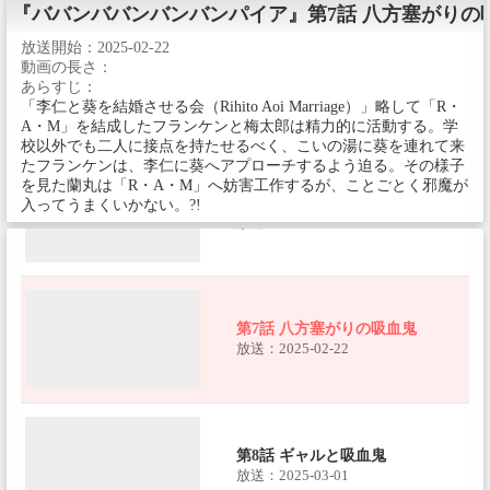
『ババンババンバンバンパイア』
第7話 八方塞がりの
放送開始：
2025-02-22
動画の長さ：
第5話 宿命の吸血鬼
あらすじ：
放送：2025-02-08
「李仁と葵を結婚させる会（Rihito Aoi Marriage）」略して「R・
A・M」を結成したフランケンと梅太郎は精力的に活動する。学
校以外でも二人に接点を持たせるべく、こいの湯に葵を連れて来
たフランケンは、李仁に葵へアプローチするよう迫る。その様子
を見た蘭丸は「R・A・M」へ妨害工作するが、ことごとく邪魔が
第6話 迫られる吸血鬼
入ってうまくいかない。?!
放送：2025-02-15
第7話 八方塞がりの吸血鬼
放送：2025-02-22
第8話 ギャルと吸血鬼
放送：2025-03-01